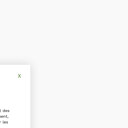
X
Masquer le bandeau des cookies
t des
ment,
r les