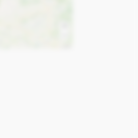
+
−
Leaflet