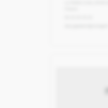
La Petite Croix, 61130
France
02 43 34 42 23
davy.gesbert@orange.f