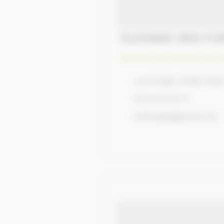
ELEVAGE DES F
Eleveurs de chevaux de tr
Les Forges, 61560 Sai
02 33 34 40 11
lesforges@gmail.com