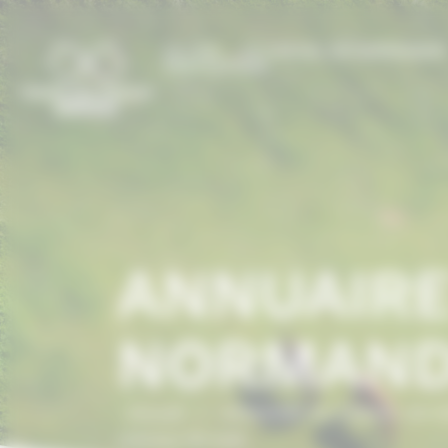
Panneau de gestion des cookies
LE CCN
LE CHEVAL EN NORMANDI
PRESTATIONS
ANNUAIRE
NORMAND
Accueil
/
ANNUAIRE DU CHEVAL EN 
chevaux de trait