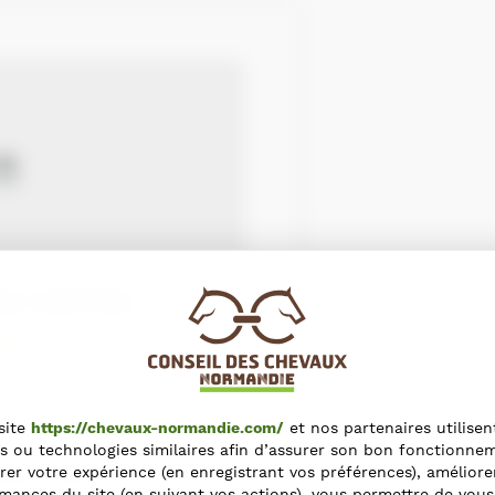
ES VERTES
ait
s-Unis
site
https://chevaux-normandie.com/
et nos partenaires utilisen
s ou technologies similaires afin d’assurer son bon fonctionne
rer votre expérience (en enregistrant vos préférences), améliore
e@orange.fr
mances du site (en suivant vos actions), vous permettre de vous