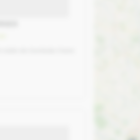
ORGES
ait
nt-Aubin-de-Courteraie, France