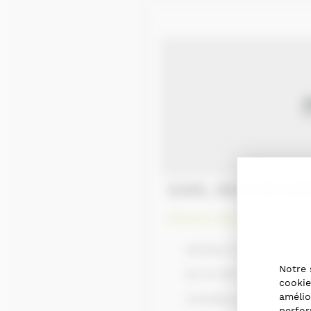
EARL DES PATUR
Eleveurs de chevaux de tr
Raritan, IL 61471, Etat
Notre 
02 33 39 24 29
cookie
amélio
christian.courtemanch
perfor