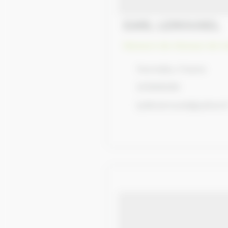
EARL LEROUXEL
Eleveurs de chevaux de tr
Tournebu, France
231908469
lydie.lerouxel@yahoo.f