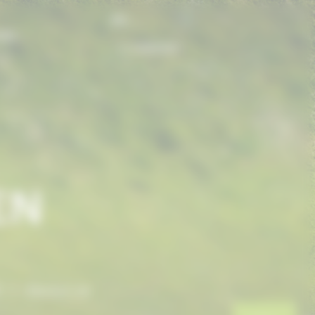
FR
ONS
CONTACT
EN
t
/
Eleveurs de