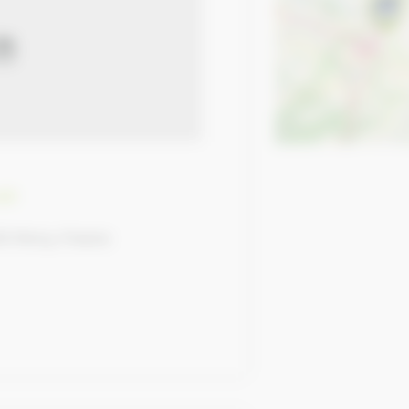
ait
0 Percy, France