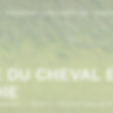
E
PROFESSIONNEL
AIDES & SUBVENTIONS
FORMATI
 DU CHEVAL 
IE
NORMANDIE
/
Eleveurs
/
Eleveurs de chevaux de trai