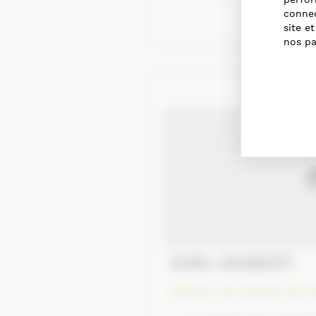
connec
site e
nos pa
EARL GESBERT
Eleveurs de chevaux de tr