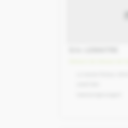
Eric LEMAITRE
Eleveurs de chevaux de tr
Le Hamel Pinteur, 5041
233917961
heleneric@orange.fr