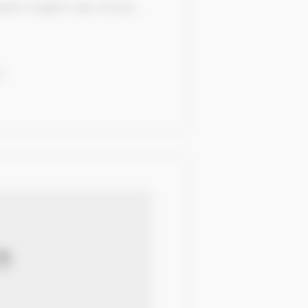
 Saint-Fulgent-des-Ormes,
r