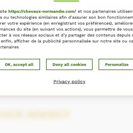
HIN THE TEAM
GEOGRAPHIC ZO
site
https://chevaux-normandie.com/
et nos partenaires utilisen
CLIENTS
s ou technologies similaires afin d’assurer son bon fonctionne
rer votre expérience (en enregistrant vos préférences), améliore
mances du site (en suivant vos actions), vous permettre de vous
Africa and Middle Ea
ter à vos réseaux sociaux et d’y partager des contenus depuis 
t enfin, afficher de la publicité personnalisée sur notre site ou c
Asia
rtenaires
Europe
North America
OK, accept all
Deny all cookies
Personalize
South America
Privacy policy
TOCK AGENCY