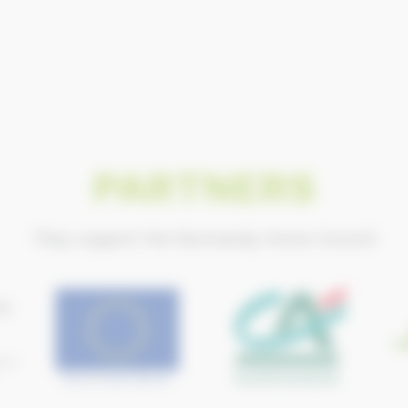
PARTNERS
They support the Normandy Horse Council