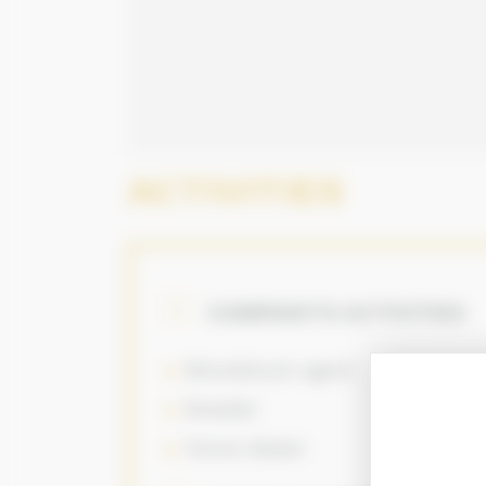
ACTIVITIES
COMPANY’S ACTIVITIES
Bloodstock agent
Breeder
Horse dealer