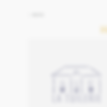
BACK
H