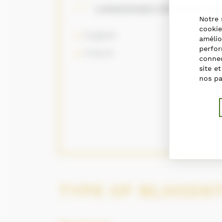
LANGUAGES SPOKEN WIT
Notre 
cookie
English
amélio
perfor
French
connec
site e
nos pa
TYPE OF BLOODS