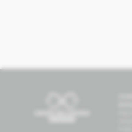
Conse
Norm
Maiso
Campu
Erabl