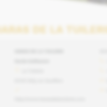
ARAS DE LA TUILER
HARAS DE LA TUILERIE
50
Sarda Guillaume
La Tuilerie
61310 Silly en Gouffern
http://www.harasdelatuilerie.com