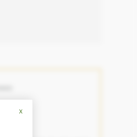
IDED
X
Hide cookie banner