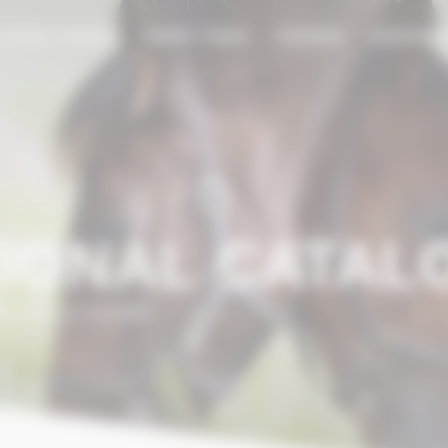
 HORSE AGENCY
HORSE TRADE
TRAINING
EQUIPME
IONAL CATAL
AS DE LA TUILERIE