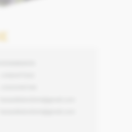
IE
335365800035
+3362477222
+33233167145
harasdelatuilerie@gmail.com
harasdelatuilerie@gmail.com