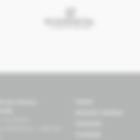
TRADE
il des Chevaux
andie
AROUND HORSES
n du Cheval
TRAINING
s EffiScience – Bâtiment
TOURISM
e