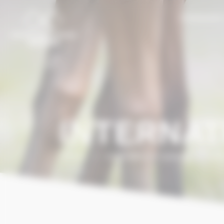
Cookies management panel
NORMANDY
INTERNAT
Home
/
International Catalog
/
HAR