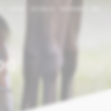
EN
NT
VISITING
SETTING UP
PARTNERSHIP
OG