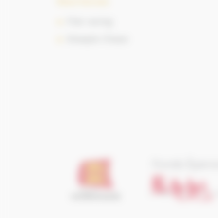
Race horses
Flat racing
Steeple Chase