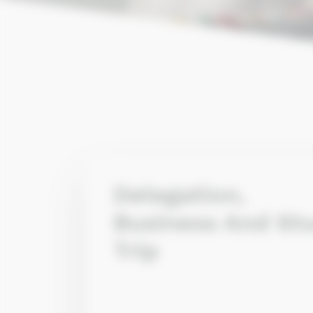
Delegation,
Business And St
Trip