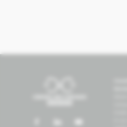
Conse
Norm
Maiso
Campu
Erabl
8 rue