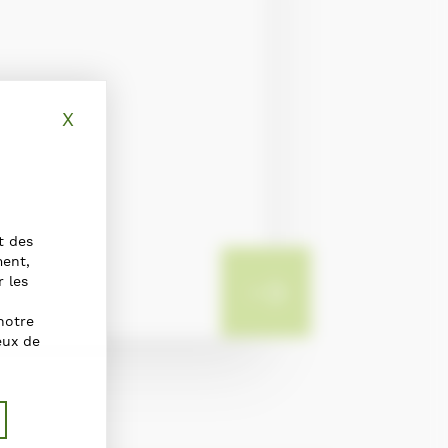
X
Hide cookie banner
t des
ment,
r les
notre
eux de