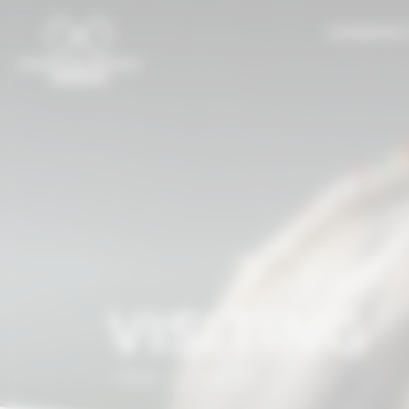
Cookies management panel
NORMANDY
VISITING
Home
/
VISITING