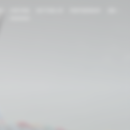
EN
NT
VISITING
SETTING UP
PARTNERSHIP