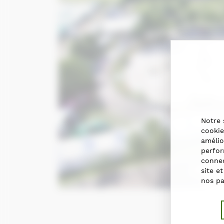
Notre 
cookie
amélio
perfor
connec
site e
nos pa