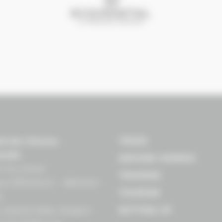
TRADE
il des Chevaux
andie
AROUND HORSES
n du Cheval
TRAINING
s EffiScience – Bâtiment
TOURISM
e
SETTING UP
 Léopold Sédar-Senghor