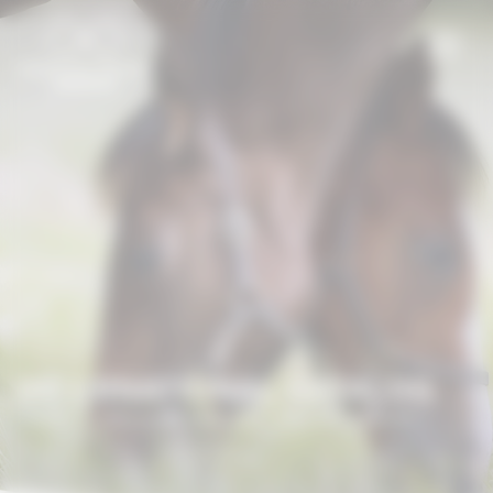
Cookies management panel
INTERNATIONAL CATALOG
Home
/
International Catalog
/
Haras des Coudrettes