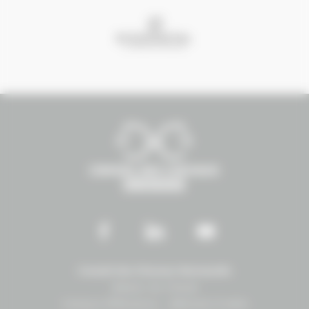
Conseil des Chevaux Normandie
Maison du Cheval
Campus EffiScience – Bâtiment Erable