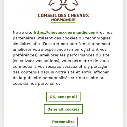
TEAM
French
Notre site
https://chevaux-normandie.com/
et nos
partenaires utilisent des cookies ou technologies
GEOGRAPHIC ZONES TARGETED
similaires afin d’assurer son bon fonctionnement,
TO WELCOME CLIENTS
améliorer votre expérience (en enregistrant vos
préférences), améliorer les performances du site
(en suivant vos actions), vous permettre de vous
Africa and Middle East
connecter à vos réseaux sociaux et d’y partager
Asia
des contenus depuis notre site et enfin, afficher
Europe
de la publicité personnalisée sur notre site ou
ceux de nos partenaires
North America
South America
OK, accept all
Deny all cookies
Personalize