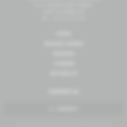
8 rue Léopold Sédar-Senghor
14460 COLOMBELLES
Tél. : +33 2 31 27 10 10
TRADE
AROUND HORSES
TRAINING
TOURISM
SETTING UP
Contact us
CONTACT
Conseil des Chevaux Normandie © 2019 All rights reserved