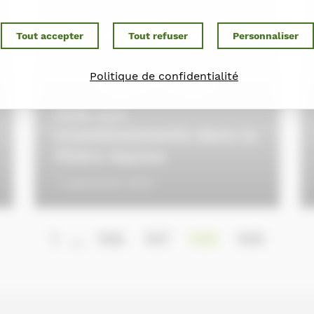
Tout accepter
Tout refuser
Personnaliser
Politique de confidentialité
Aide aux
investissements dans la
filière équine
7 septembre 2016
1
…
106
107
108
109