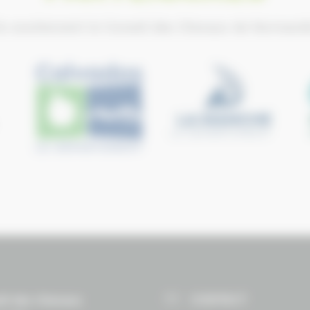
ls soutiennent le Conseil des Chevaux de Normand
CONTACT
il des Chevaux