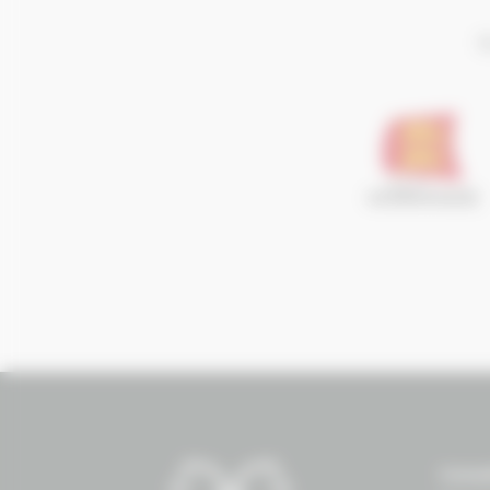
I
Conse