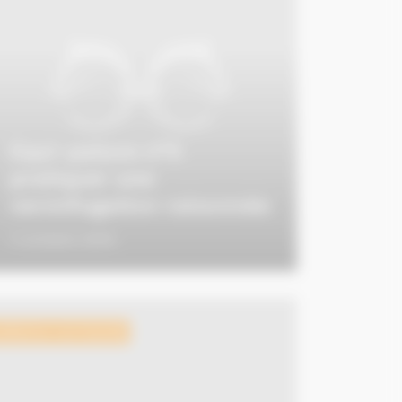
Equi-pature n°5
pratiquer une
vermifugation raisonnée
3 octobre 2016
ellence normande