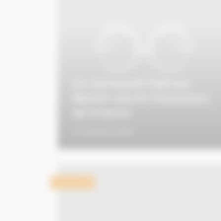
Le normand Fabrice
Martin sacré Champion
de France
11 octobre 2016
Actualités