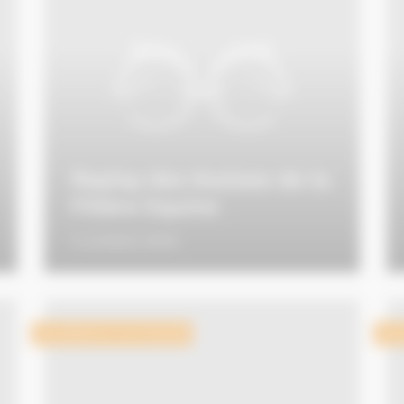
Replay des Assises de la
Filière Equine
4 octobre 2016
Excellence normande
Exc