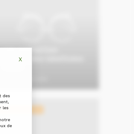
Les entreprises
normandes labellisées
X
Masquer le bandeau des cookies
REQS
19 septembre 2016
t des
ment,
r les
ellence normande
notre
eux de