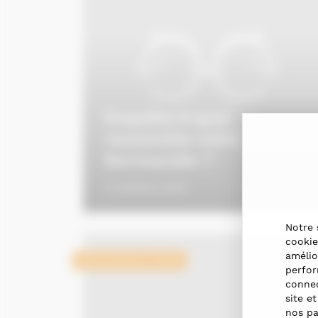
Enquête A quoi
ressemble votre
Normandie ?
3 octobre 2016
Notre 
cookie
amélio
Informations filière
perfor
connec
site e
nos pa