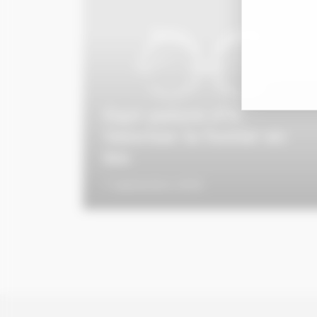
Equi-pature n°4
Valoriser le fumier en
bio
7 septembre 2016