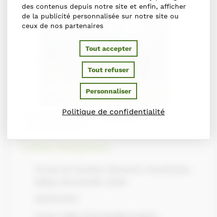
des contenus depuis notre site et enfin, afficher
de la publicité personnalisée sur notre site ou
ceux de nos partenaires
Tout accepter
Tout refuser
Personnaliser
Politique de confidentialité
Portraits de chevaux sur
commande
Artistes
,
Photographes
18 Rue du Docteur Boutrois, Grandcamp-
Maisy, Normandie 14450
0616132707
marie-odile.colatrella@orange.fr