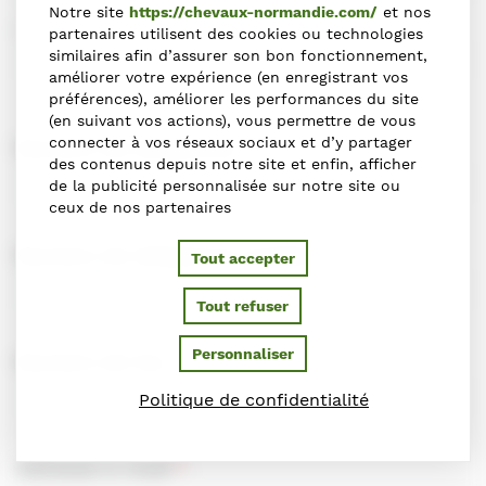
Notre site
https://chevaux-normandie.com/
et nos
Longitude
partenaires utilisent des cookies ou technologies
similaires afin d’assurer son bon fonctionnement,
améliorer votre expérience (en enregistrant vos
préférences), améliorer les performances du site
(en suivant vos actions), vous permettre de vous
connecter à vos réseaux sociaux et d’y partager
Numéro de téléphone
des contenus depuis notre site et enfin, afficher
de la publicité personnalisée sur notre site ou
ceux de nos partenaires
Numéro de téléphone mobile
Tout accepter
Tout refuser
Personnaliser
Numéro de fax
Politique de confidentialité
Adresse e-mail
*