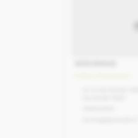
SERVIMAGE
Artistes
,
Photographes
18 rue des Brindes 76
Normandie 76600
33662445010
servimage@wanadoo.f