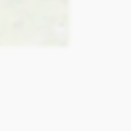
+
−
Leaflet