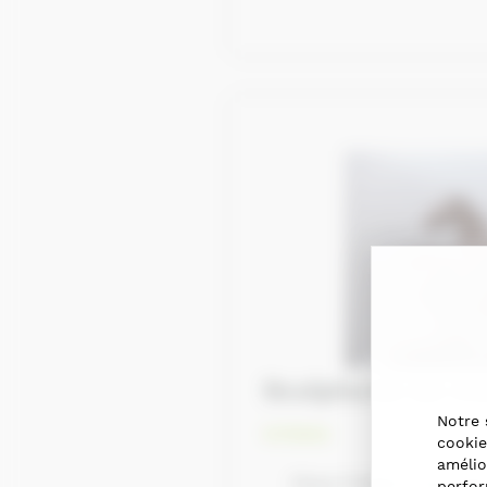
Sculptures de c
Notre 
Artistes
cookie
amélio
Place Frédéric Sauvag
perfor