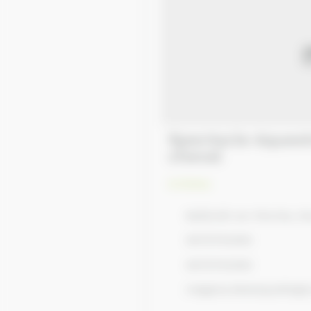
Spectacle équestre et travail du
cheval
Artistes
Belforêt-en-Perche, N
0670742300
0670742300
megane.desesquelle@o