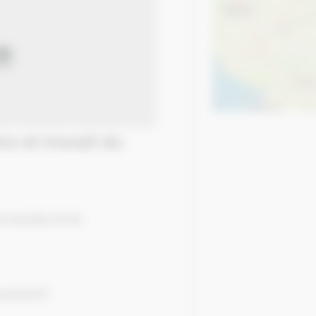
ormandie 61130
utlook.fr