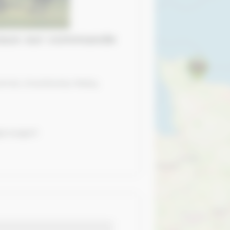
evaux sur commande
trois, Grandcamp-Maisy,
@orange.fr