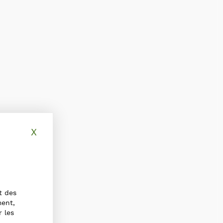
X
Masquer le bandeau des cookies
t des
ment,
r les