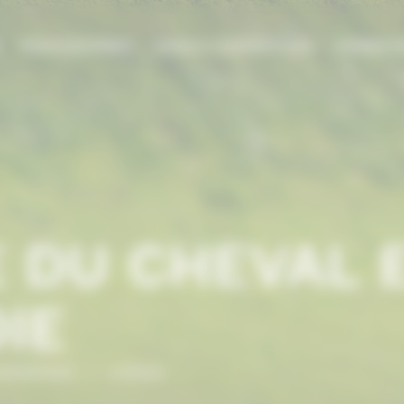
E
PROFESSIONNEL
AIDES & SUBVENTIONS
FORMATI
 DU CHEVAL 
IE
NORMANDIE
/
Artistes