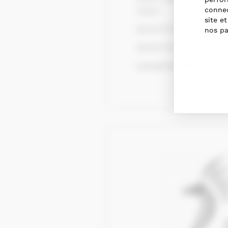
connec
76310
site e
0647677173
nos pa
0647677173
aasa@wanadoo.fr