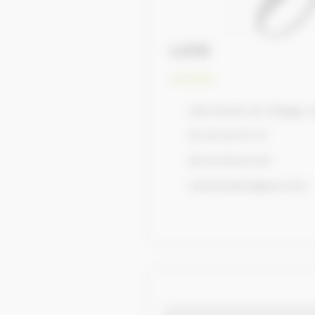
LION
Artistes
346 Route du Village,
02 35 20 97 31
06 22 99 83 05
xanthoslion@aol.com