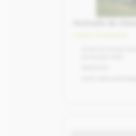
Portraits de ch
Artistes
,
Photographes
18 Rue du Docteur Bou
Normandie 14450
0616132707
marie-odile.colatrella