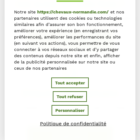
Une erreur sur cette fiche ?
Notre site
https://chevaux-normandie.com/
et nos
Faites-le nous savoir en nous contactant via le formulaire
partenaires utilisent des cookies ou technologies
similaires afin d’assurer son bon fonctionnement,
améliorer votre expérience (en enregistrant vos
préférences), améliorer les performances du site
NOUS SIGNALER L'ERREUR
(en suivant vos actions), vous permettre de vous
connecter à vos réseaux sociaux et d’y partager
des contenus depuis notre site et enfin, afficher
de la publicité personnalisée sur notre site ou
ceux de nos partenaires
Tout accepter
S'inscrire dans l'annuaire
Tout refuser
Vous souhaitez vous inscrire dans l'Annuaire du Cheval en
Personnaliser
Normandie ?
Politique de confidentialité
S'INSCRIRE