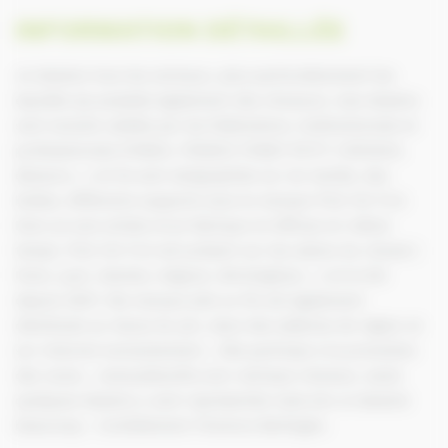
INFORMATION DÉTAILLÉE
Je dessine tous les animaux, plus particulièrement les
équidés (je possède également des chevaux), mes dessins
sont ensuite validés par les fédérations, institutionnels et
professionnels (FNSEA, FRANCE PONEY PETIT CHEVAUX,
éleveurs….) et ils sont sérigraphiés sur du textile, des
bottes, différents supports sous la marque PILE OU FLO.
Donc je suis artiste et je fabrique et diffuse en même
temps. PILE OU FLO est présent sur les salons du cheval (
Paris, Lyon, Genève, Avignon, Birmingham….) et le SIA
depuis 2007. Ma marque pile ou flo est également
distribuée au Haras du pin, dans des selleries de région et
sur internet exclusivement… Elle participe à la promotion
des races… www.pileouflo.com rubrique chevaux, seuls
quelques dessins y sont représentés mais j’en ai dessiné
beaucoup . Cordialement Florence Berlingen.