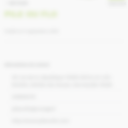
RETOUR
ANNUAIRE
PILE OU FLO
Publié le 9 septembre 2016
Informations de contact
49 rue de la république 76250 DEVILLE-LES-
ROUEN, Déville-lès-Rouen, Normandie 76250
235655279
pileouflo@orange.fr
http://www.pileouflo.com