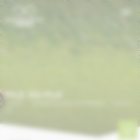
Panneau de gestion des cookies
PILE OU FLO
Accueil
/
ANNUAIRE DU CHEVAL EN NORMANDIE
/
PILE OU
FLO