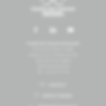
Conseil des Chevaux Normandie
Normandie Équine Vallée
Espace vie et entrepreneuriat
1504 Route de lʼéglise
14430 Goustranville
Tél. : 02 31 27 10 10
CONTACT
ESPACE PRESSE