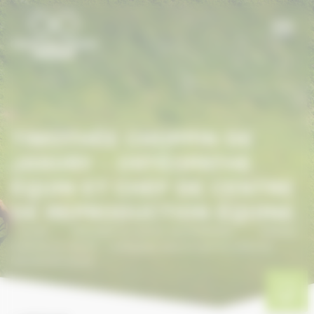
Panneau de gestion des cookies
TIMOTHÉE CHOPPIN DE
JANVRY - OSTÉOPATHE
ÉQUIN ET CHEF DE CENTRE
DE REPRODUCTION ÉQUINE
Accueil
/
ANNUAIRE DU CHEVAL EN NORMANDIE
/
Timothée
CHOPPIN de JANVRY – Ostéopathe équin et Chef de centre de
reproduction équine