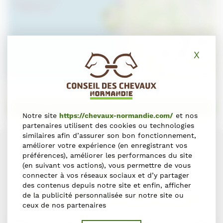
+
X
Masq
−
Leaflet
Obtenir des directions
Notre site
https://chevaux-normandie.com/
et nos
partenaires utilisent des cookies ou technologies
similaires afin d’assurer son bon fonctionnement,
améliorer votre expérience (en enregistrant vos
préférences), améliorer les performances du site
(en suivant vos actions), vous permettre de vous
connecter à vos réseaux sociaux et d’y partager
des contenus depuis notre site et enfin, afficher
de la publicité personnalisée sur notre site ou
Une erreur sur cette fiche ?
ceux de nos partenaires
Faites-le nous savoir en nous contactant via le formulaire