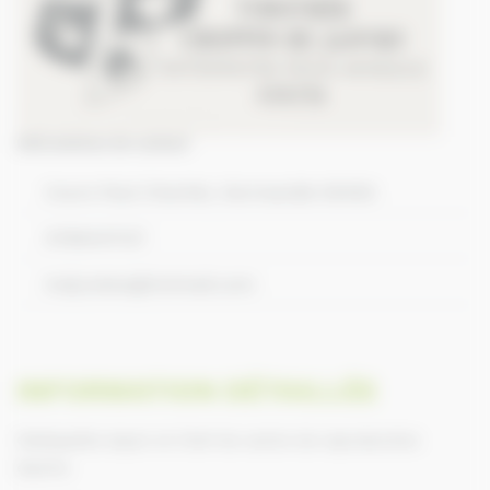
Informations de contact
Cours Paul Chartier, Normandie 50400
0766447127
tcdj.osteo@hotmail.com
INFORMATION DÉTAILLÉE
Ostéopathe équin et Chef de centre de reproduction
équine.