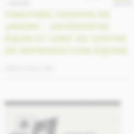
RETOUR
ANNUAIRE
TIMOTHÉE CHOPPIN DE
JANVRY - OSTÉOPATHE
ÉQUIN ET CHEF DE CENTRE
DE REPRODUCTION ÉQUINE
Publié le 3 février 2025