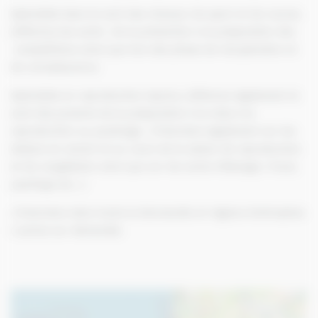
Spécialisé dans le suivi des chevaux de sport et de course,
j’effectue les suivis de la prévention à la préparation des
compétitions ainsi que lors des phase de récupération et
de convalescence.
Spécialisé en reproduction équine, j’effectue également le
suivi des juments de la préparation à la mise à la
reproduction au poulinage. J’interviens également sur les
étalons en amont et au cours de la saison de reproduction
et de congélation ainsi que sur les suivis d’élevage ( focal,
yearlings etc…)
J’interviens dans toute la Normandie et régions limitrophes
( autres sur demande).