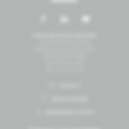
Conseil des Chevaux Normandie
Normandie Équine Vallée
Espace vie et entrepreneuriat
1504 Route de lʼéglise
14430 Goustranville
Tél. : 02 31 27 10 10
CONTACT
ESPACE PRESSE
RESSOURCES UTILES