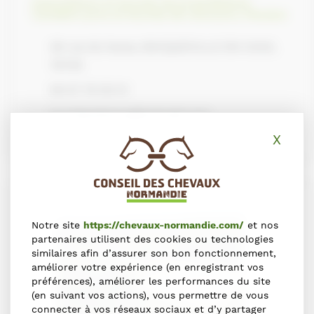
Associations et écuries de propriétaires
,
Cavaliers pros et écuries de concours
,
Pension
38 rue du haras, BACQUEVILLE EN CAUX,
76730
06 67 76 50 51
ecurieandcaux@hotmail.com
X
Masq
Notre site
https://chevaux-normandie.com/
et nos
partenaires utilisent des cookies ou technologies
similaires afin d’assurer son bon fonctionnement,
améliorer votre expérience (en enregistrant vos
préférences), améliorer les performances du site
(en suivant vos actions), vous permettre de vous
connecter à vos réseaux sociaux et d’y partager