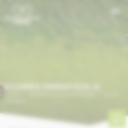
Panneau de gestion des cookies
ECURIES PARAD'IZIA-K
Accueil
/
ANNUAIRE DU CHEVAL EN NORMANDIE
/
Ecuries
Parad'Izia-K