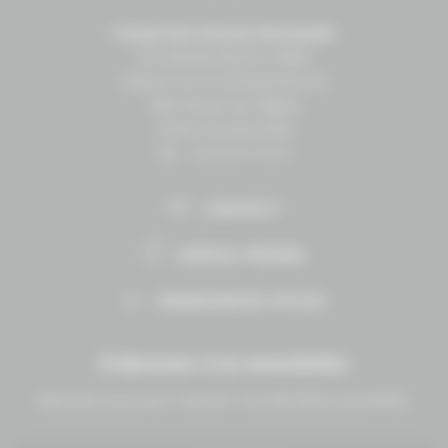
Conseil des Chevaux Normandie
Normandie Équine Vallée
Espace vie et entrepreneuriat
1504 Route de lʼéglise
14430 Goustranville
Tél. : 02 31 27 10 10
CONTACT
ESPACE PRESSE
RESSOURCES UTILES
S'abonner à la newsletter
Abonnez-vous pour recevoir nos dernières actualités.