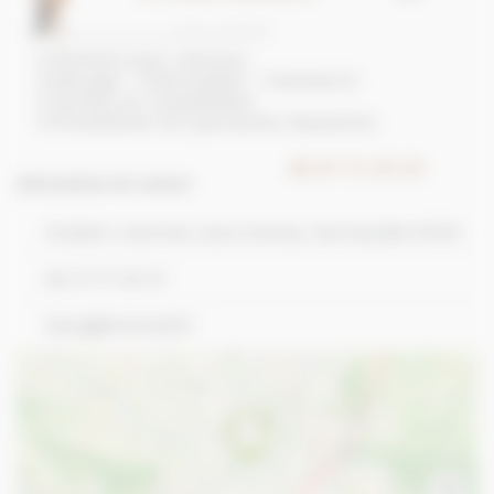
Informations de contact
Grebert, Avernes-sous-Exmes, Normandie 61310
06 47 71 35 10
izia.lg@hotmail.fr
+