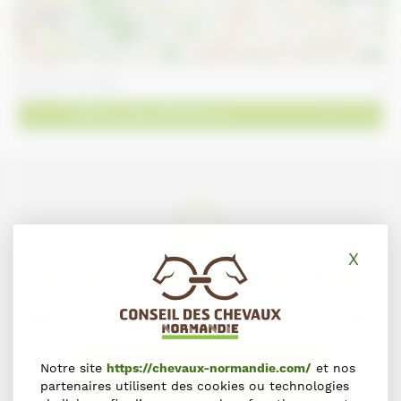
−
Leaflet
Obtenir des directions
X
Masq
Une erreur sur cette fiche ?
Faites-le nous savoir en nous contactant via le formulaire
Notre site
https://chevaux-normandie.com/
et nos
NOUS SIGNALER L'ERREUR
partenaires utilisent des cookies ou technologies