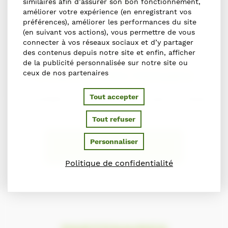
similaires afin d’assurer son bon fonctionnement,
améliorer votre expérience (en enregistrant vos
préférences), améliorer les performances du site
(en suivant vos actions), vous permettre de vous
connecter à vos réseaux sociaux et d’y partager
des contenus depuis notre site et enfin, afficher
de la publicité personnalisée sur notre site ou
S'inscrire dans l'annuaire
ceux de nos partenaires
Tout accepter
Vous souhaitez vous inscrire dans l'Annuaire du Cheval en
Normandie ?
Tout refuser
Personnaliser
S'INSCRIRE
Politique de confidentialité