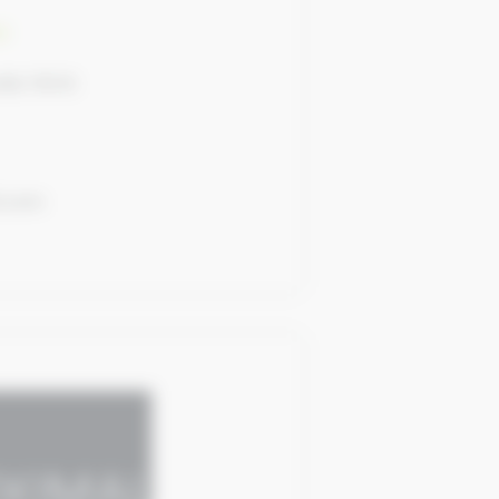
e
die 76110
l.com