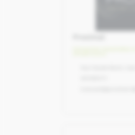
Proximal
Entreprises industrielles e
infrastructure
Rue Claude Bloch, Ca
0674591171
b.duvault@proximal-li