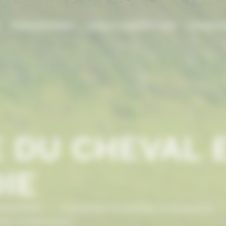
E
PROFESSIONNEL
AIDES & SUBVENTIONS
FORMATI
 DU CHEVAL 
IE
NORMANDIE
/
Entreprises industrielles et de services
/
nt, infrastructure