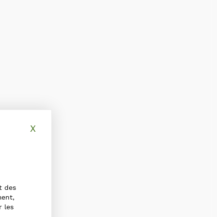
X
Masquer le bandeau des cookies
t des
ment,
r les