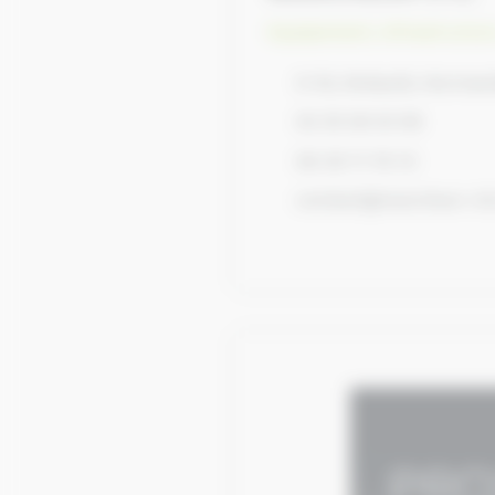
Equipement, infrastructur
D 52, Bréauté, Norman
02 35 29 03 58
06 30 71 76 15
contact@marcheur-ct