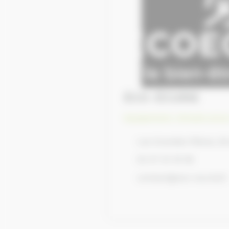
ÉCO-ÉCURIE
Equipement, infrastructur
Les Grandes Pièces, Br
02 37 43 18 56
contact@eco-ecurie.fr