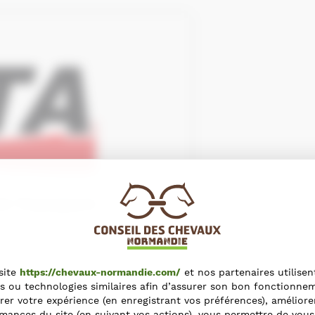
e
site
https://chevaux-normandie.com/
et nos partenaires utilisen
Normandie 61320
s ou technologies similaires afin d’assurer son bon fonctionne
rer votre expérience (en enregistrant vos préférences), améliore
mances du site (en suivant vos actions), vous permettre de vous