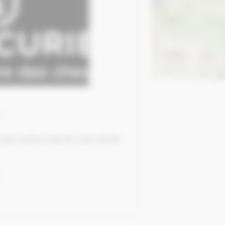
e
oué, Centre-Val de Loire 28410