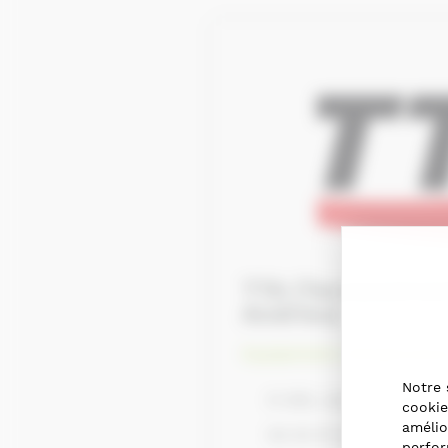
TTA (Terrassement Transport
Andrieu)
Equipement, infrastructur
Notre 
D 202, Joué-du-Bois, 
cookie
amélio
02 33 37 22 06
perfor