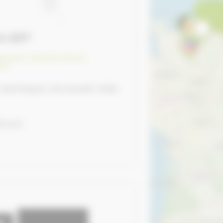
& ART
ement, infrastructure
,
ts
, Valorbiquet, Normandie 14290
il.com