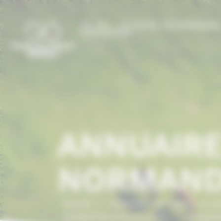
Panneau de gestion des cookies
LE CCN
LE CHEVAL EN NORMANDI
PRESTATIONS
ANNUAIRE
NORMAND
Accueil
/
ANNUAIRE DU CHEVAL EN 
Equipement, infrastructure
/
Equipeme