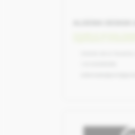
ALDEMA DESIGN 
Conseils et services
,
Equip
Organisateurs d'événemen
Chemin de la Touzerie
+33 633305306
aldemadesignart@gma