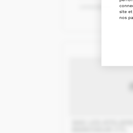
connec
contact@tta61.fr
site e
nos pa
SAS LES ATELIERS DE BREAU -
MARCHEUR CTL