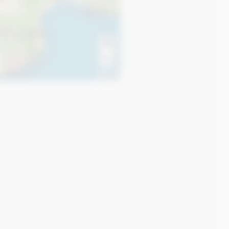
+
−
Leaflet