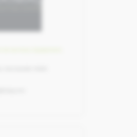
t de services
,
Equipement,
en, Normandie 14000
ghting.com