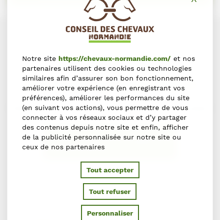
Notre site
https://chevaux-normandie.com/
et nos
partenaires utilisent des cookies ou technologies
similaires afin d’assurer son bon fonctionnement,
Une erreur sur cette fiche ?
améliorer votre expérience (en enregistrant vos
préférences), améliorer les performances du site
(en suivant vos actions), vous permettre de vous
Faites-le nous savoir en nous contactant via le formulaire
connecter à vos réseaux sociaux et d’y partager
des contenus depuis notre site et enfin, afficher
de la publicité personnalisée sur notre site ou
NOUS SIGNALER L'ERREUR
ceux de nos partenaires
Tout accepter
Tout refuser
Personnaliser