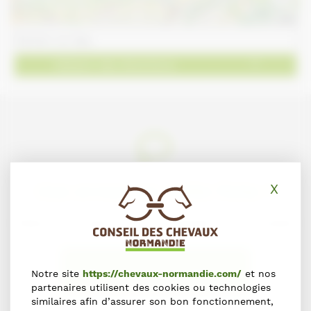
Leaflet
Obtenir des directions
X
Masq
Une erreur sur cette fiche ?
Faites-le nous savoir en nous contactant via le formulaire
NOUS SIGNALER L'ERREUR
Notre site
https://chevaux-normandie.com/
et nos
partenaires utilisent des cookies ou technologies
similaires afin d’assurer son bon fonctionnement,