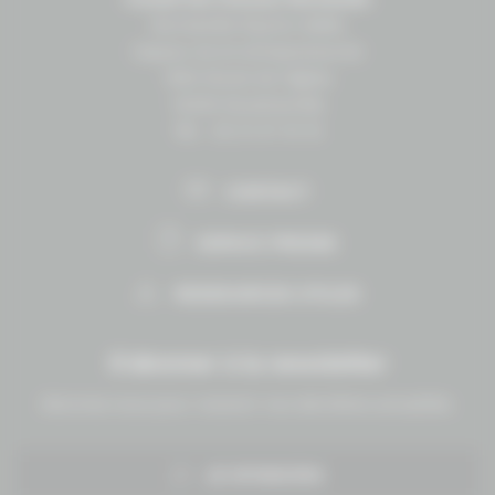
Normandie Équine Vallée
Espace vie et entrepreneuriat
1504 Route de lʼéglise
14430 Goustranville
Tél. : 02 31 27 10 10
CONTACT
ESPACE PRESSE
RESSOURCES UTILES
S'abonner à la newsletter
Abonnez-vous pour recevoir nos dernières actualités.
JE M'INSCRIS