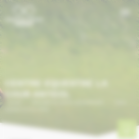
Panneau de gestion des cookies
CENTRE EQUESTRE LA
COUR ANTEOL
Accueil
/
ANNUAIRE DU CHEVAL EN NORMANDIE
/
Centre
Equestre La Cour Anteol