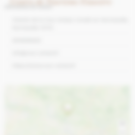
Informations de contact
Chemin de la Cour Anteol, Condé-en-Normandie,
Normandie 14770
0618099202
info@cour-anteol.fr
https://www.cour-anteol.fr
+
−