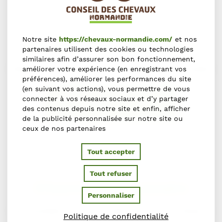
Notre site
https://chevaux-normandie.com/
et nos
Une erreur sur cette fiche ?
partenaires utilisent des cookies ou technologies
similaires afin d’assurer son bon fonctionnement,
Faites-le nous savoir en nous contactant via le formulaire
améliorer votre expérience (en enregistrant vos
préférences), améliorer les performances du site
(en suivant vos actions), vous permettre de vous
connecter à vos réseaux sociaux et d’y partager
NOUS SIGNALER L'ERREUR
des contenus depuis notre site et enfin, afficher
de la publicité personnalisée sur notre site ou
ceux de nos partenaires
Tout accepter
Tout refuser
S'inscrire dans l'annuaire
Personnaliser
Vous souhaitez vous inscrire dans l'Annuaire du Cheval en
Politique de confidentialité