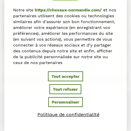
Notre site
https://chevaux-normandie.com/
et nos
partenaires utilisent des cookies ou technologies
similaires afin d’assurer son bon fonctionnement,
améliorer votre expérience (en enregistrant vos
préférences), améliorer les performances du site
+
(en suivant vos actions), vous permettre de vous
connecter à vos réseaux sociaux et d’y partager
−
des contenus depuis notre site et enfin, afficher
de la publicité personnalisée sur notre site ou
Leaflet
ceux de nos partenaires
Tout accepter
Obtenir des directions
Tout refuser
Personnaliser
Politique de confidentialité