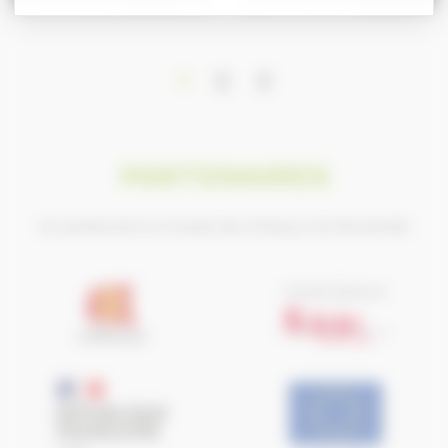
1
2
3
PARTENAIRES
Ils soutiennent le Conseil des Chevaux de Normandie