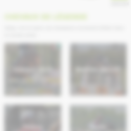
ANNUAIRE
CHEVAUX DE LÉGENDE
Galop, trot et sport, les champions normands brillent dans
le monde entier.
Edward LEVY
Mathieu BILLOT
Thierry
Yoann