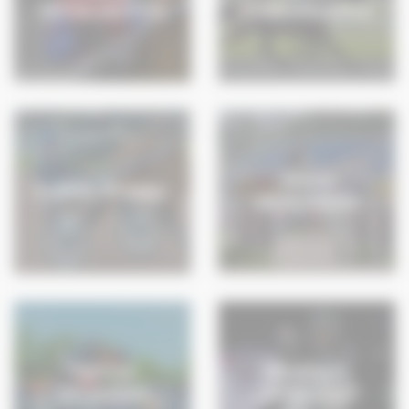
DUVALDESTIN
LEBOURGEOIS
Alexis
Franck NIVARD
DEROUBAIX
Patrice
Pénelope
DELAVEAU
LEPREVOST