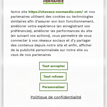
Notre site
https://chevaux-normandie.com/
et nos
partenaires utilisent des cookies ou technologies
similaires afin d’assurer son bon fonctionnement,
améliorer votre expérience (en enregistrant vos
préférences), améliorer les performances du site
Quabar des
Venard de Cerisy
(en suivant vos actions), vous permettre de vous
Monceaux
connecter à vos réseaux sociaux et d’y partager
des contenus depuis notre site et enfin, afficher
de la publicité personnalisée sur notre site ou
ceux de nos partenaires
Tout accepter
Tout refuser
Mic Mac du
Jubilee d’Ouilly
Personnaliser
Tillard
Politique de confidentialité