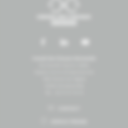
Conseil des Chevaux Normandie
Normandie Équine Vallée
Espace vie et entrepreneuriat
1504 Route de lʼéglise
14430 Goustranville
Tél. : 02 31 27 10 10
CONTACT
ESPACE PRESSE