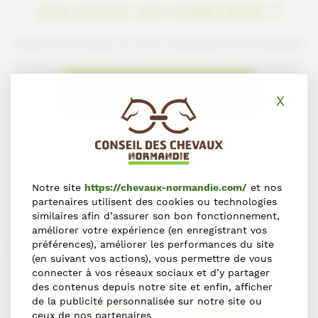
Une erreur sur cette fiche ?
Faites-le nous savoir en nous contactant via le formulaire
NOUS SIGNALER L'ERREUR
X
Masq
Notre site
https://chevaux-normandie.com/
et nos
partenaires utilisent des cookies ou technologies
S'inscrire dans l'annuaire
similaires afin d’assurer son bon fonctionnement,
améliorer votre expérience (en enregistrant vos
préférences), améliorer les performances du site
Vous souhaitez vous inscrire dans l'Annuaire du Cheval en
(en suivant vos actions), vous permettre de vous
Normandie ?
connecter à vos réseaux sociaux et d’y partager
des contenus depuis notre site et enfin, afficher
de la publicité personnalisée sur notre site ou
S'INSCRIRE
ceux de nos partenaires