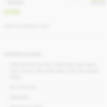
RETOUR
ANNUAIRE
33ID
Publié le 9 septembre 2016
Informations de contact
1854 Rue des Sources, 14200 Hérouville-Saint-
Clair, France, Hérouville-Saint-Clair, Normandie
14200
02 31 53 03 20
all@33id.fr