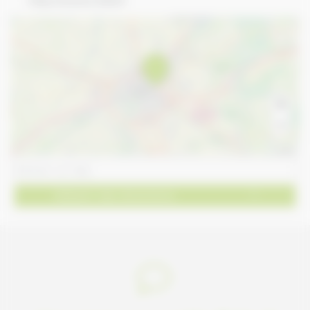
http://www.33id.fr
+
−
Leaflet
Obtenir des directions