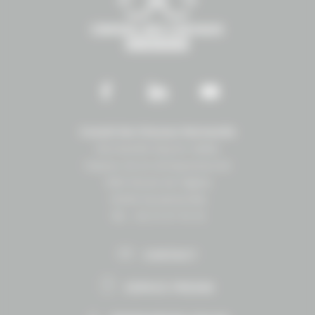
Conseil des Chevaux Normandie
Normandie Équine Vallée
Espace vie et entrepreneuriat
1504 Route de lʼéglise
14430 Goustranville
Tél. : 02 31 27 10 10
CONTACT
ESPACE PRESSE