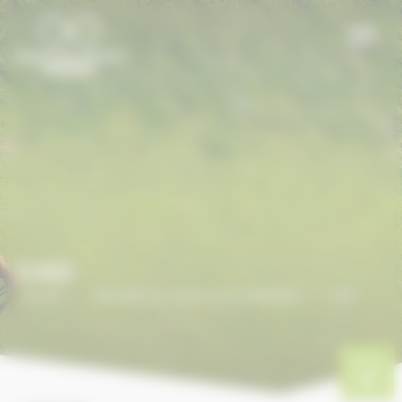
Panneau de gestion des cookies
33ID
Accueil
/
ANNUAIRE DU CHEVAL EN NORMANDIE
/
33ID