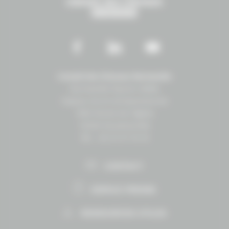
Conseil des Chevaux Normandie
Normandie Équine Vallée
Espace vie et entrepreneuriat
1504 Route de lʼéglise
14430 Goustranville
Tél. : 02 31 27 10 10
CONTACT
ESPACE PRESSE
RESSOURCES UTILES