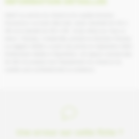
INFORMATION DÉTAILLÉE
300m² au service du cheval et du cavalier.Horaires
d’ouverture :Le lundi, Mercredi, Jeudi, Vendredi de 14h à
19h et le Samedi de 10h à 19h Accès :Situé sur l’axe Le
Havre / Fécamp. A Goderville, prendre la direction Fécamp
Le magasin AVENA a ouvert ses portes en Septembre 2000.
Entièrement dédiés à l’équitation, cet espace commerciale
de 300 m2 propose tout l’équipement du cheval et du
cavalier pour professionnels ou amateurs.
Une erreur sur cette fiche ?