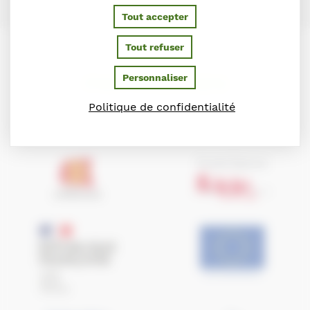
Tout accepter
Tout refuser
PARTENAIRES
Personnaliser
Politique de confidentialité
Ils soutiennent le Conseil des Chevaux de Normandie