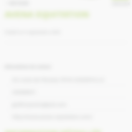
RETOUR
ANNUAIRE
AVENA EQUITATION
Publié le 9 septembre 2016
Informations de contact
ZA route de Fécamp 76110 GODERVILLE
235289011
godfroyavena@aol.com
http://www.avena-equitation.com/