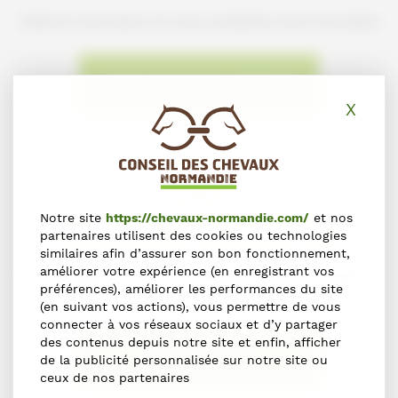
Faites-le nous savoir en nous contactant via le formulaire
NOUS SIGNALER L'ERREUR
X
Masq
Notre site
https://chevaux-normandie.com/
et nos
S'inscrire dans l'annuaire
partenaires utilisent des cookies ou technologies
similaires afin d’assurer son bon fonctionnement,
améliorer votre expérience (en enregistrant vos
Vous souhaitez vous inscrire dans l'Annuaire du Cheval en
préférences), améliorer les performances du site
Normandie ?
(en suivant vos actions), vous permettre de vous
connecter à vos réseaux sociaux et d’y partager
des contenus depuis notre site et enfin, afficher
S'INSCRIRE
de la publicité personnalisée sur notre site ou
ceux de nos partenaires