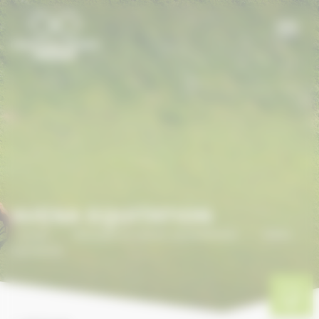
Panneau de gestion des cookies
AVENA EQUITATION
Accueil
/
ANNUAIRE DU CHEVAL EN NORMANDIE
/
AVENA
EQUITATION