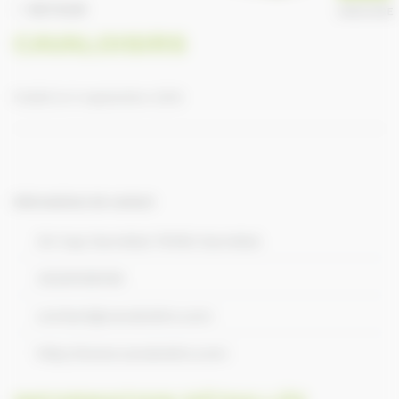
RETOUR
ANNUAIRE
CAVALOISIRS
Publié le 9 septembre 2016
Informations de contact
ZA Cap Darnétal 76160 Darnétal
33235158190
contact@cavaloisirs.com
http://www.cavaloisirs.com