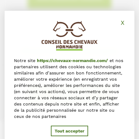
X
Masq
S'inscrire dans l'annuaire
Notre site
https://chevaux-normandie.com/
et nos
Vous souhaitez vous inscrire dans l'Annuaire du Cheval en
partenaires utilisent des cookies ou technologies
Normandie ?
similaires afin d’assurer son bon fonctionnement,
améliorer votre expérience (en enregistrant vos
préférences), améliorer les performances du site
(en suivant vos actions), vous permettre de vous
S'INSCRIRE
connecter à vos réseaux sociaux et d’y partager
des contenus depuis notre site et enfin, afficher
de la publicité personnalisée sur notre site ou
ceux de nos partenaires
Tout accepter