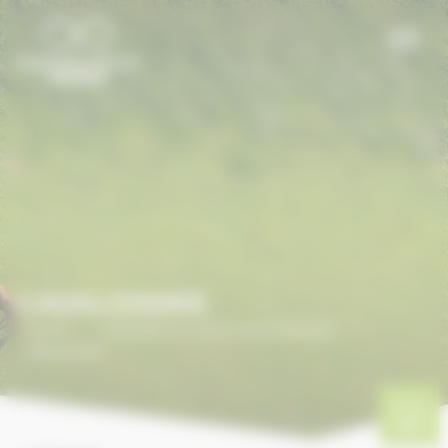
Panneau de gestion des cookies
CAVALOISIRS
Accueil
/
ANNUAIRE DU CHEVAL EN NORMANDIE
/
CAVALOISIRS