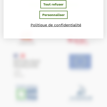
PARTENAIRES
Tout refuser
Personnaliser
Ils soutiennent le Conseil des Chevaux de Normandie
Politique de confidentialité