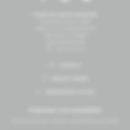
Conseil des Chevaux Normandie
Normandie Équine Vallée
Espace vie et entrepreneuriat
1504 Route de lʼéglise
14430 Goustranville
Tél. : 02 31 27 10 10
CONTACT
ESPACE PRESSE
RESSOURCES UTILES
S'abonner à la newsletter
Abonnez-vous pour recevoir nos dernières actualités.