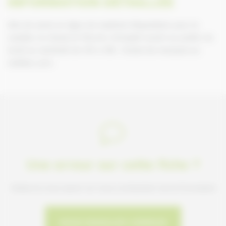
INFORMATION DÉTAILLÉE
Site de vente en ligne de matériel d’équitation pour le
cavalier, le cheval et l’écurie. Entrepôt ouvert au public du
lundi au vendredi de 14h à 18h. Toutes les marques au
meilleur prix.
Une erreur sur cette fiche ?
Faites-le nous savoir en nous contactant via le formulaire
NOUS SIGNALER L'ERREUR