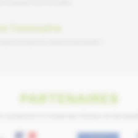
s contactant via le formulaire
ns l'annuaire
e dans l'Annuaire du Cheval en Normandie ?
PARTENAIRES
ls soutiennent le Conseil des Chevaux de Normand