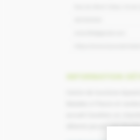
Rue du Mont César, Orval
0611616183
eviard50@gmail.com
https://www.lacavaleriedem
INFORMATION DÉT
Centre de tourisme équest
Balades à l’heure et rando
accueil Cavaliers en chamb
détente jacuzzi aux écurie