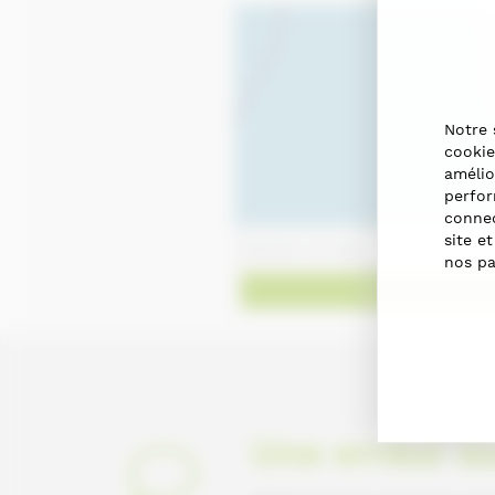
Notre 
cookie
amélio
perfor
connec
site e
nos pa
Obtenir des dir
Une erreur su