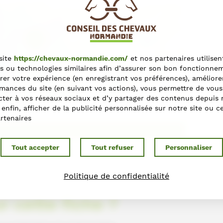
site
https://chevaux-normandie.com/
et nos partenaires utilisen
+
s ou technologies similaires afin d’assurer son bon fonctionne
−
rer votre expérience (en enregistrant vos préférences), améliore
mances du site (en suivant vos actions), vous permettre de vous
Leaflet
ter à vos réseaux sociaux et d’y partager des contenus depuis 
t enfin, afficher de la publicité personnalisée sur notre site ou c
rtenaires
ections
Tout accepter
Tout refuser
Personnaliser
Politique de confidentialité
r cette fiche ?