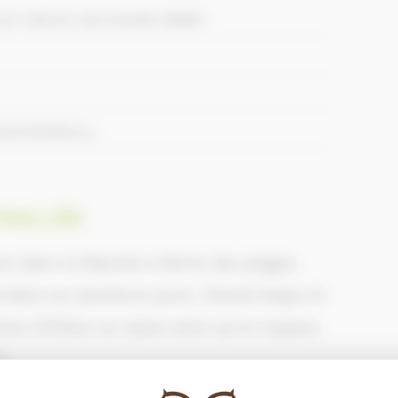
-sur-Sienne, Normandie 50660
ontchaton.j...
AILLÉE
re dans la Manche à 6kms des plages.
nnées sur plusieurs jours. Cheval étape et
res d’hôtes sur place ainsi qu’un espace
s.