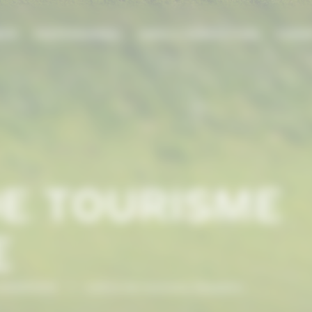
DIE
PROFESSIONNEL
AIDES & SUBVENTIONS
FORMA
E TOURISME
E
NORMANDIE
/
Centre de tourisme équestre