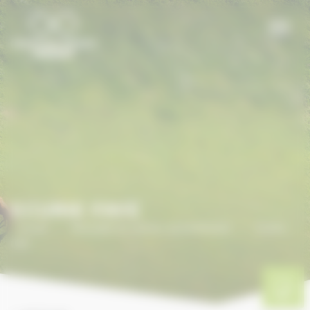
Panneau de gestion des cookies
ECURIE FAYE
Accueil
/
ANNUAIRE DU CHEVAL EN NORMANDIE
/
ECURIE
FAYE