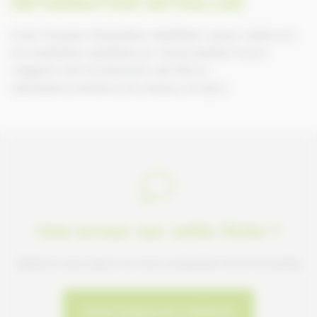
INFORMATION DÉTAILLÉE
Ecole française d’Equitation labellisée+ poney-clubEcurie
de Compétition labellisée par Cheval Qualité France
catégorie CSO Entraînement AM-PRO et
valorisation.Commerce de chevaux de sport.
Une erreur sur cette fiche ?
Faites-le nous savoir en nous contactant via le formulaire
NOUS SIGNALER L'ERREUR