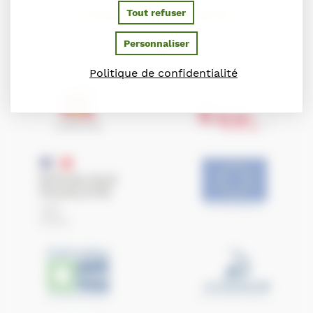
PARTENAIRES
Tout refuser
Personnaliser
Ils soutiennent le Conseil des Chevaux de Normandie
Politique de confidentialité