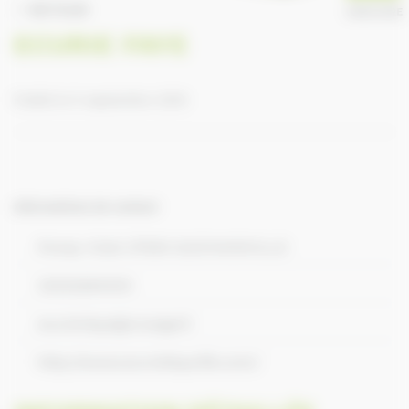
RETOUR
ANNUAIRE
ECURIE FAYE
Publié le 9 septembre 2016
Informations de contact
Poney-Club 27930 GUICHAINVILLE
33232284045
ecurie.faye@orange.fr
http://www.ecuriefaye.ffe.com/