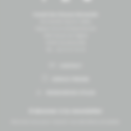
Conseil des Chevaux Normandie
Normandie Équine Vallée
Espace vie et entrepreneuriat
1504 Route de lʼéglise
14430 Goustranville
Tél. : 02 31 27 10 10
CONTACT
ESPACE PRESSE
RESSOURCES UTILES
S'abonner à la newsletter
Abonnez-vous pour recevoir nos dernières actualités.