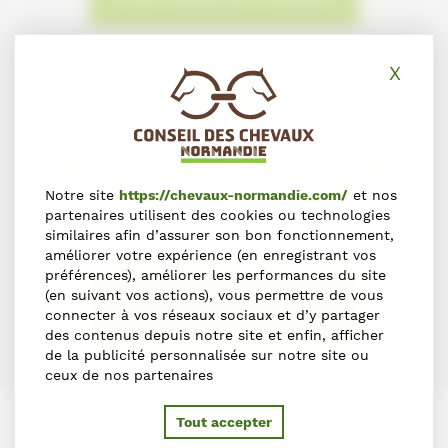
X
Masq
S'inscrire dans l'annuaire
Notre site
https://chevaux-normandie.com/
et nos
Vous souhaitez vous inscrire dans l'Annuaire du Cheval en
partenaires utilisent des cookies ou technologies
Normandie ?
similaires afin d’assurer son bon fonctionnement,
améliorer votre expérience (en enregistrant vos
préférences), améliorer les performances du site
(en suivant vos actions), vous permettre de vous
S'INSCRIRE
connecter à vos réseaux sociaux et d’y partager
des contenus depuis notre site et enfin, afficher
de la publicité personnalisée sur notre site ou
ceux de nos partenaires
Tout accepter