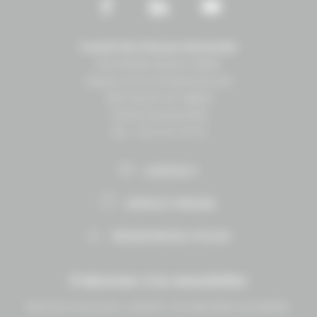
Conseil des Chevaux Normandie
Normandie Équine Vallée
Espace vie et entrepreneuriat
1504 Route de lʼéglise
14430 Goustranville
Tél. : 02 31 27 10 10
CONTACT
ESPACE PRESSE
RESSOURCES UTILES
S'abonner à la newsletter
Abonnez-vous pour recevoir nos dernières actualités.