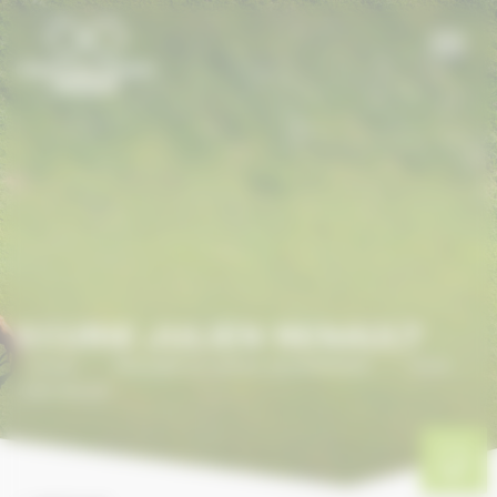
Panneau de gestion des cookies
ECURIE JULIEN RENAULT
Accueil
/
ANNUAIRE DU CHEVAL EN NORMANDIE
/
Ecurie
Julien Renault