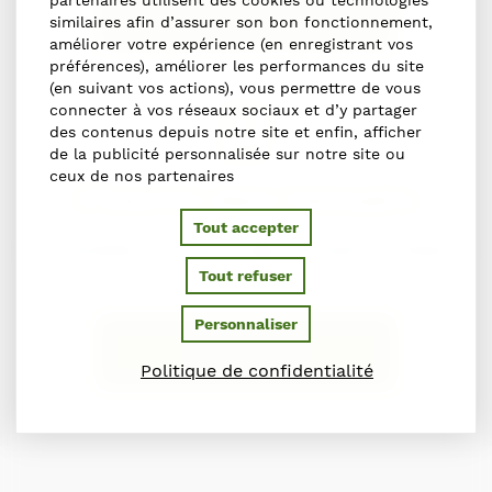
NOUS SIGNALER L'ERREUR
similaires afin d’assurer son bon fonctionnement,
améliorer votre expérience (en enregistrant vos
préférences), améliorer les performances du site
(en suivant vos actions), vous permettre de vous
connecter à vos réseaux sociaux et d’y partager
des contenus depuis notre site et enfin, afficher
de la publicité personnalisée sur notre site ou
ceux de nos partenaires
S'inscrire dans l'annuaire
Tout accepter
Vous souhaitez vous inscrire dans l'Annuaire du Cheval en
Normandie ?
Tout refuser
Personnaliser
S'INSCRIRE
Politique de confidentialité