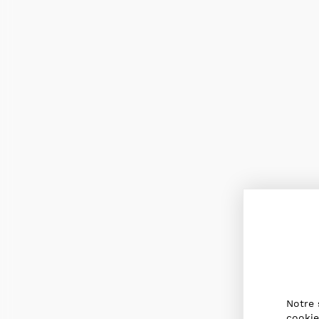
Notre 
cookie