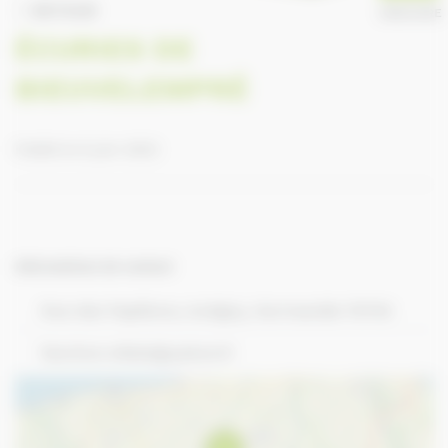
RETOUR
ANNUAIRE
ÉCURIES DE
BIEUVELEMPRÉ
Publié le 8 juin 2023
Informations de contact
Rue des Papillons, Autigny, Normandie 76740
fanchon.nikels@yahoo.fr