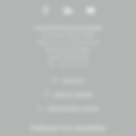
Conseil des Chevaux Normandie
Normandie Équine Vallée
Espace vie et entrepreneuriat
1504 Route de lʼéglise
14430 Goustranville
Tél. : 02 31 27 10 10
CONTACT
ESPACE PRESSE
RESSOURCES UTILES
S'abonner à la newsletter