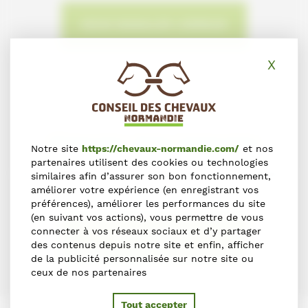
NOUS SIGNALER L'ERREUR
X
Masq
S'inscrire dans l'annuaire
Notre site
https://chevaux-normandie.com/
et nos
partenaires utilisent des cookies ou technologies
Vous souhaitez vous inscrire dans l'Annuaire du Cheval en
similaires afin d’assurer son bon fonctionnement,
Normandie ?
améliorer votre expérience (en enregistrant vos
préférences), améliorer les performances du site
(en suivant vos actions), vous permettre de vous
connecter à vos réseaux sociaux et d’y partager
S'INSCRIRE
des contenus depuis notre site et enfin, afficher
de la publicité personnalisée sur notre site ou
ceux de nos partenaires
Tout accepter