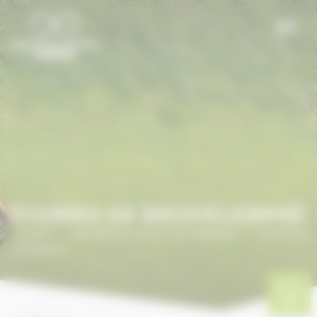
Panneau de gestion des cookies
ÉCURIES DE BIEUVELEMPRÉ
Accueil
/
ANNUAIRE DU CHEVAL EN NORMANDIE
/
Écuries de
Bieuvelempré