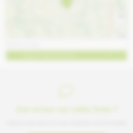
+
−
Leaflet
Obtenir des directions
Une erreur sur cette fiche ?
Faites-le nous savoir en nous contactant via le formulaire