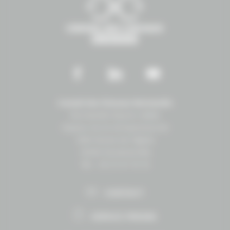
Conseil des Chevaux Normandie
Normandie Équine Vallée
Espace vie et entrepreneuriat
1504 Route de lʼéglise
14430 Goustranville
Tél. : 02 31 27 10 10
CONTACT
ESPACE PRESSE