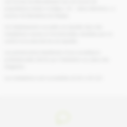
Les Ecuries de Bieuvelempré est une écurie de
propriétaires située à Autigny ( 76 – Seine-Maritime ), à
environ 30 kilomètres de Dieppe.
Cet établissement accueille vos équidés dans des
installations neuves et fonctionnelles, étudiées pour le
confort et la sécurité de vos équidés.
Les pensionnaires bénéficient d’une surveillance
professionnelle 24h/24 par l’habitation sur place des
dirigeants.
Les installations sont accessibles de 8h à 21h 7j/7.