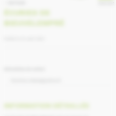
RETOUR
ANNUAIRE
ÉCURIES DE
BIEUVELEMPRÉ
Publié le 24 août 2022
Informations de contact
Fanchon.nikels@yahoo.fr
INFORMATION DÉTAILLÉE