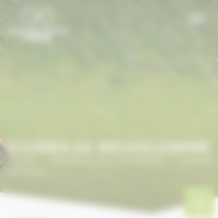
Panneau de gestion des cookies
ÉCURIES DE BIEUVELEMPRÉ
Accueil
/
ANNUAIRE DU CHEVAL EN NORMANDIE
/
Écuries de
Bieuvelempré