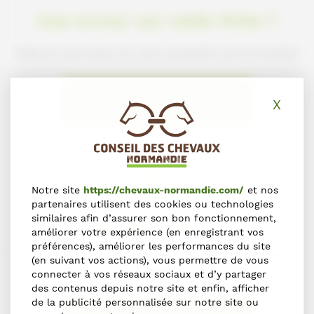
Une erreur sur cette fiche ?
Faites-le nous savoir en nous contactant via le formulaire
NOUS SIGNALER L'ERREUR
X
Masq
Notre site
https://chevaux-normandie.com/
et nos
partenaires utilisent des cookies ou technologies
S'inscrire dans l'annuaire
similaires afin d’assurer son bon fonctionnement,
améliorer votre expérience (en enregistrant vos
préférences), améliorer les performances du site
Vous souhaitez vous inscrire dans l'Annuaire du Cheval en
(en suivant vos actions), vous permettre de vous
Normandie ?
connecter à vos réseaux sociaux et d’y partager
des contenus depuis notre site et enfin, afficher
de la publicité personnalisée sur notre site ou