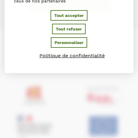
ceux de nos partenaires
S'INSCRIRE
Tout accepter
Tout refuser
Personnaliser
PARTENAIRES
Politique de confidentialité
Ils soutiennent le Conseil des Chevaux de Normandie