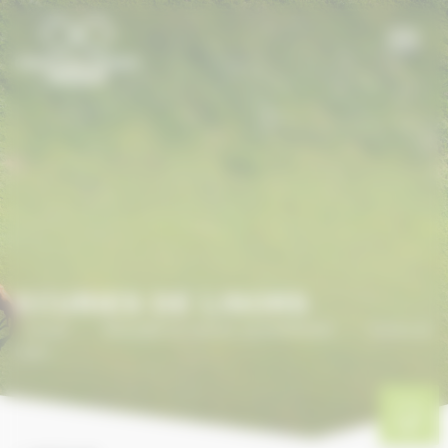
Panneau de gestion des cookies
ECURIES DE LISORS
Accueil
/
ANNUAIRE DU CHEVAL EN NORMANDIE
/
Ecuries de
Lisors