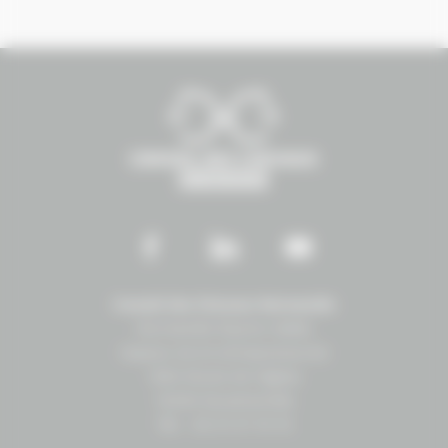
Conseil des Chevaux Normandie
Normandie Équine Vallée
Espace vie et entrepreneuriat
1504 Route de lʼéglise
14430 Goustranville
Tél. : 02 31 27 10 10