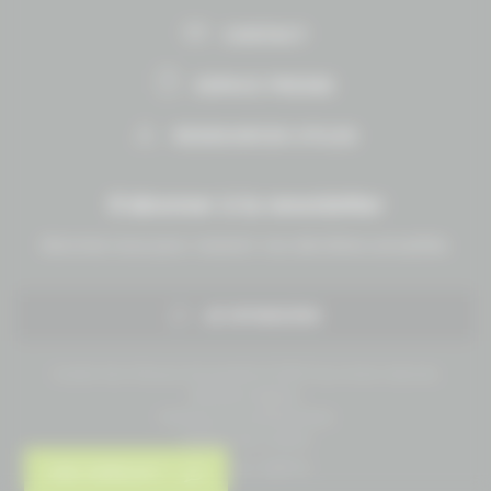
CONTACT
ESPACE PRESSE
RESSOURCES UTILES
S'abonner à la newsletter
Abonnez-vous pour recevoir nos dernières actualités.
JE M'INSCRIS
Conseil des Chevaux Normandie © 2019 Tous droits réservés.
Mentions légales
Politique de confidentialité
Gestion des cookies
Réalisé par Highfive
UNE ERREUR ?