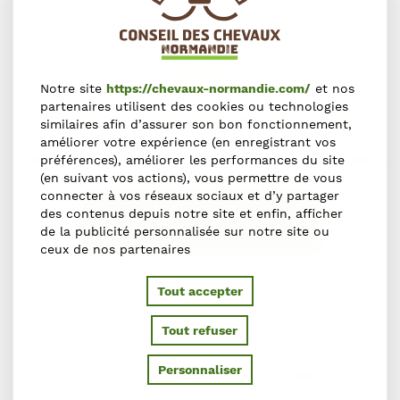
Notre site
https://chevaux-normandie.com/
et nos
partenaires utilisent des cookies ou technologies
Une erreur sur cette fiche ?
similaires afin d’assurer son bon fonctionnement,
améliorer votre expérience (en enregistrant vos
Faites-le nous savoir en nous contactant via le formulaire
préférences), améliorer les performances du site
(en suivant vos actions), vous permettre de vous
connecter à vos réseaux sociaux et d’y partager
des contenus depuis notre site et enfin, afficher
NOUS SIGNALER L'ERREUR
de la publicité personnalisée sur notre site ou
ceux de nos partenaires
Tout accepter
Tout refuser
S'inscrire dans l'annuaire
Personnaliser