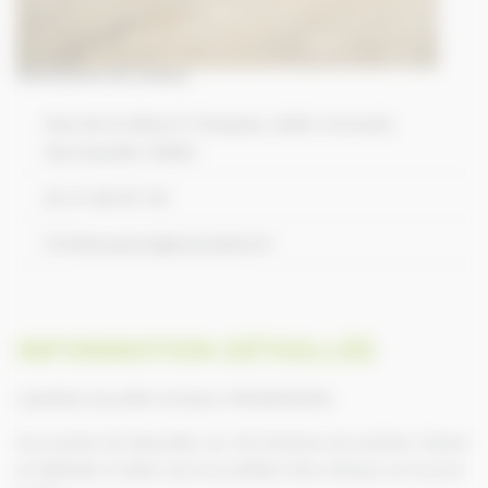
Informations de contact
Rue de la Mare À Touques, Saint-Arnoult,
Normandie 14800
02 31 88 87 46
frotiee.pascal@wanadoo.fr
INFORMATION DÉTAILLÉE
Labellisé EquuRES échelon PROGRESSION
Aux portes de Deauville, sur 28 hectares de prairies, Pascal
et Nathalie Frotiée vous accueillent des chevaux en Ecurie