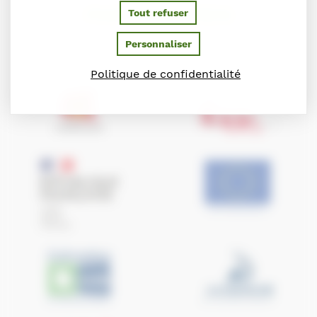
PARTENAIRES
Tout refuser
Personnaliser
Ils soutiennent le Conseil des Chevaux de Normandie
Politique de confidentialité