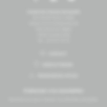
Conseil des Chevaux Normandie
Normandie Équine Vallée
Espace vie et entrepreneuriat
1504 Route de lʼéglise
14430 Goustranville
Tél. : 02 31 27 10 10
CONTACT
ESPACE PRESSE
RESSOURCES UTILES
S'abonner à la newsletter
Abonnez-vous pour recevoir nos dernières actualités.