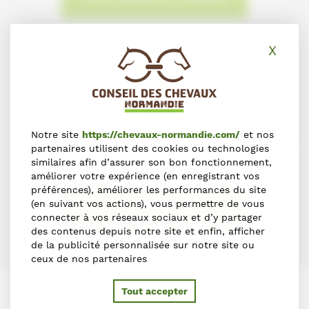
X
Masq
S'inscrire dans l'annuaire
Notre site
https://chevaux-normandie.com/
et nos
Vous souhaitez vous inscrire dans l'Annuaire du Cheval en
partenaires utilisent des cookies ou technologies
Normandie ?
similaires afin d’assurer son bon fonctionnement,
améliorer votre expérience (en enregistrant vos
préférences), améliorer les performances du site
(en suivant vos actions), vous permettre de vous
S'INSCRIRE
connecter à vos réseaux sociaux et d’y partager
des contenus depuis notre site et enfin, afficher
de la publicité personnalisée sur notre site ou
ceux de nos partenaires
Tout accepter