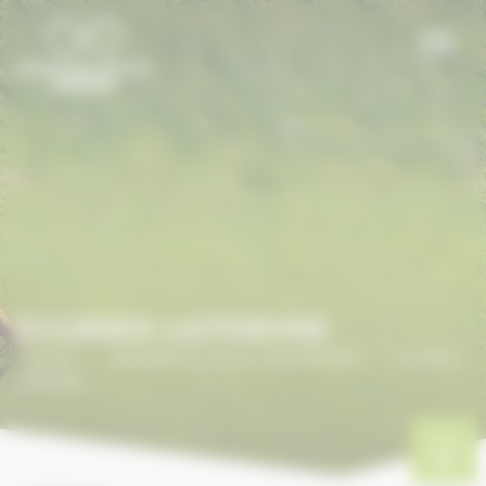
Panneau de gestion des cookies
ECURIES LEFEBVRE
Accueil
/
ANNUAIRE DU CHEVAL EN NORMANDIE
/
ECURIES
LEFEBVRE