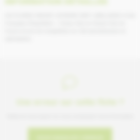
INFORMATION DÉTAILLÉE
LES ECURIES VINCENT LEFEBVRE SONT LABELLISEES: Ecole
Française d’Equitation – Poney Club et Cheval Club de
France Ecurie de Compétition en CSO (entraînement et
valorisation)
Une erreur sur cette fiche ?
Faites-le nous savoir en nous contactant via le formulaire
NOUS SIGNALER L'ERREUR