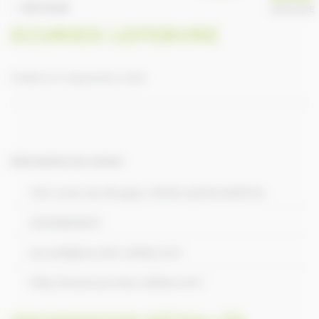
RETOUR
ANNUAIRE
ECURIES LEFEBVRE
Publié le 9 septembre 2016
Informations de contact
148 route de Morgny 76230 QUINCAMPOIX
33235809537
accueil@ecuries-lefebvre.fr
http://www.ecuries-lefebvre.fr/