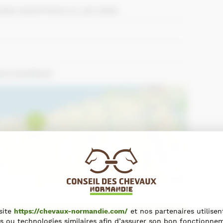
 76460 GUEUTTEVILLE LES GRES
/EcuriesRident
+
−
Leaflet
site
https://chevaux-normandie.com/
et nos partenaires utilisen
ections
s ou technologies similaires afin d’assurer son bon fonctionne