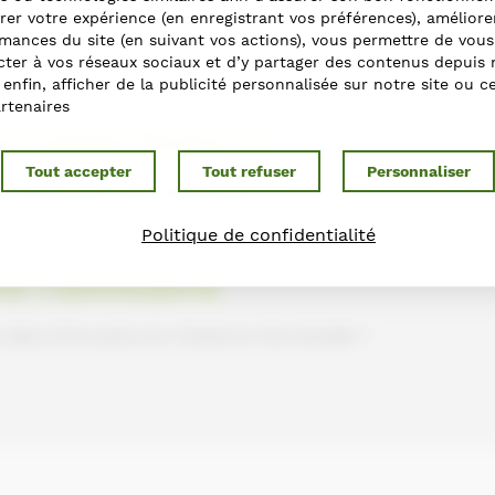
rer votre expérience (en enregistrant vos préférences), améliore
mances du site (en suivant vos actions), vous permettre de vous
ter à vos réseaux sociaux et d’y partager des contenus depuis 
t enfin, afficher de la publicité personnalisée sur notre site ou c
rtenaires
r cette fiche ?
Tout accepter
Tout refuser
Personnaliser
s contactant via le formulaire
Politique de confidentialité
ns l'annuaire
e dans l'Annuaire du Cheval en Normandie ?