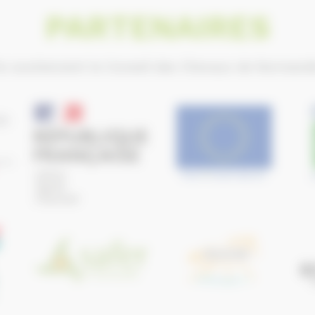
PARTENAIRES
ls soutiennent le Conseil des Chevaux de Normand