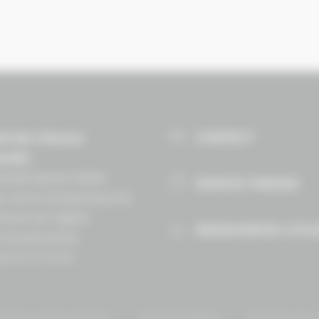
CONTACT
il des Chevaux
andie
ndie Équine Vallée
ESPACE PRESSE
e vie et entrepreneuriat
Route de lʼéglise
RESSOURCES UTIL
 Goustranville
 02 31 27 10 10
 Tous droits réservés.
Mentions légales
Politique de c