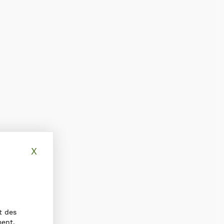
X
Masquer le bandeau des cookies
t des
ment,