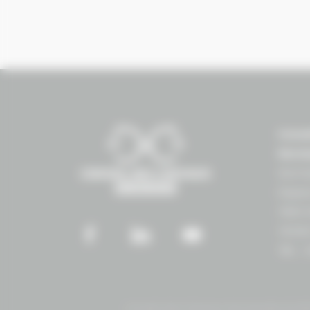
Conse
Norm
Norma
Espac
1504 
14430
Tél. :
Conseil des Chevaux Normandie © 2019