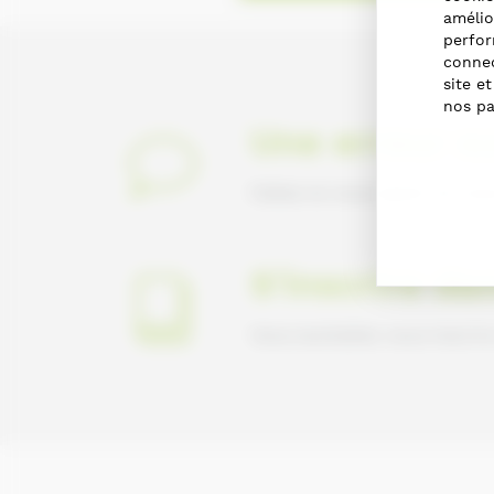
amélio
perfor
connec
site e
nos pa
Une erreur su
Faites-le nous savoir en nou
S'inscrire da
Vous souhaitez vous inscrir