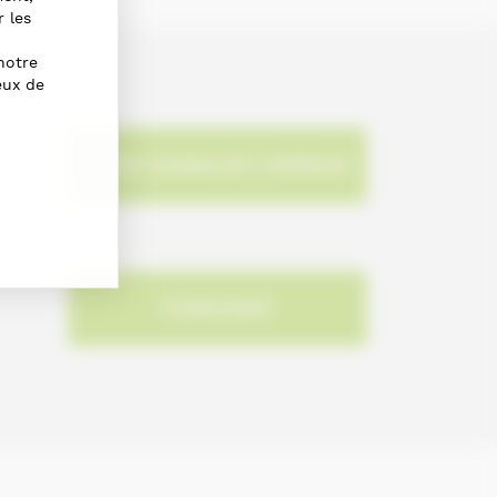
r les
notre
eux de
NOUS SIGNALER L'ERREUR
S'INSCRIRE