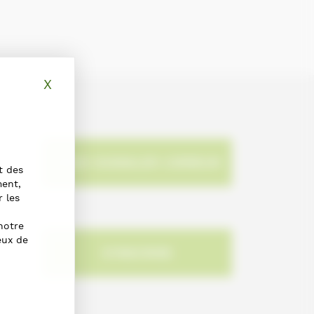
X
Masquer le bandeau des cookies
NOUS SIGNALER L'ERREUR
t des
ment,
r les
notre
eux de
S'INSCRIRE