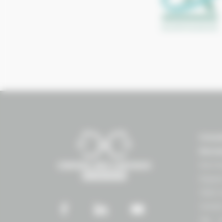
Conse
Norm
Norma
Espac
1504 
14430
Tél. :