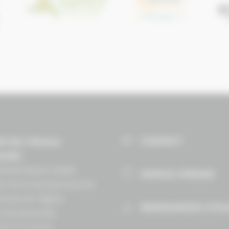
CONTACT
il des Chevaux
andie
ndie Équine Vallée
ESPACE PRESSE
e vie et entrepreneuriat
Route de lʼéglise
RESSOURCES UTIL
 Goustranville
 02 31 27 10 10