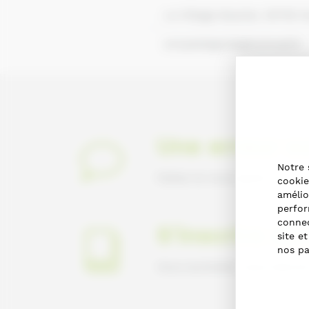
Le Village Basnier, 50750 S
ericpiedagniel@hotmail.fr
Une erreur su
Notre 
Faites-le nous savoir en nou
cookie
amélio
perfor
connec
S'inscrire da
site e
nos pa
Vous souhaitez vous inscrir