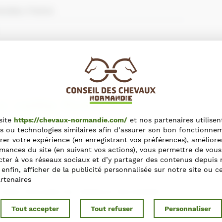
oulles, France
r cette fiche ?
site
https://chevaux-normandie.com/
et nos partenaires utilisen
s contactant via le formulaire
s ou technologies similaires afin d’assurer son bon fonctionne
rer votre expérience (en enregistrant vos préférences), améliore
mances du site (en suivant vos actions), vous permettre de vous
ter à vos réseaux sociaux et d’y partager des contenus depuis 
ns l'annuaire
t enfin, afficher de la publicité personnalisée sur notre site ou c
rtenaires
e dans l'Annuaire du Cheval en Normandie ?
Tout accepter
Tout refuser
Personnaliser