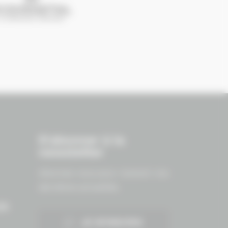
S'abonner à la
newsletter
Abonnez-vous pour recevoir nos
dernières actualités.
ES
JE M'INSCRIS