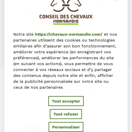
S'inscrire dans l'annuaire
Vous souhaitez vous inscrire dans l'Annuaire du Cheval en
Normandie ?
Notre site
https://chevaux-normandie.com/
et nos
partenaires utilisent des cookies ou technologies
S'INSCRIRE
similaires afin d’assurer son bon fonctionnement,
améliorer votre expérience (en enregistrant vos
préférences), améliorer les performances du site
(en suivant vos actions), vous permettre de vous
connecter à vos réseaux sociaux et d’y partager
des contenus depuis notre site et enfin, afficher
de la publicité personnalisée sur notre site ou
ceux de nos partenaires
PARTENAIRES
Tout accepter
Ils soutiennent le Conseil des Chevaux de Normandie
Tout refuser
Personnaliser