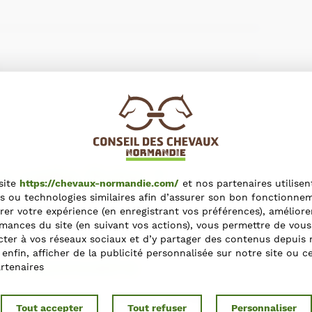
r cette fiche ?
site
https://chevaux-normandie.com/
et nos partenaires utilisen
s ou technologies similaires afin d’assurer son bon fonctionne
s contactant via le formulaire
rer votre expérience (en enregistrant vos préférences), améliore
mances du site (en suivant vos actions), vous permettre de vous
ter à vos réseaux sociaux et d’y partager des contenus depuis 
t enfin, afficher de la publicité personnalisée sur notre site ou c
ns l'annuaire
rtenaires
e dans l'Annuaire du Cheval en Normandie ?
Tout accepter
Tout refuser
Personnaliser