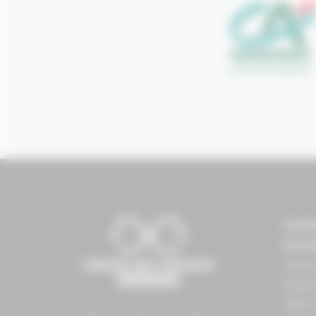
Conse
Norm
Norma
Espac
1504 