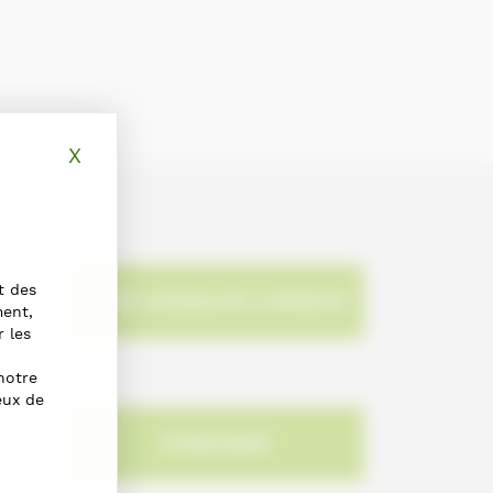
X
Masquer le bandeau des cookies
t des
NOUS SIGNALER L'ERREUR
ment,
r les
notre
eux de
S'INSCRIRE