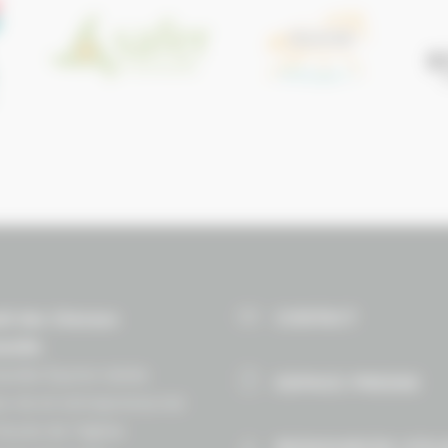
CONTACT
il des Chevaux
andie
ndie Équine Vallée
ESPACE PRESSE
e vie et entrepreneuriat
Route de lʼéglise
RESSOURCES UTIL