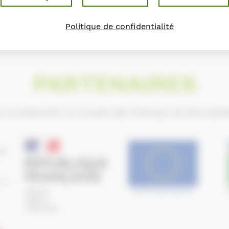
Politique de confidentialité
PARTENAIRES
ls soutiennent le Conseil des Chevaux de Normand