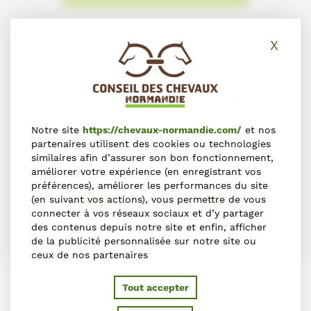
X
Masq
S'inscrire dans l'annuaire
Notre site
https://chevaux-normandie.com/
et nos
Vous souhaitez vous inscrire dans l'Annuaire du Cheval en
partenaires utilisent des cookies ou technologies
Normandie ?
similaires afin d’assurer son bon fonctionnement,
améliorer votre expérience (en enregistrant vos
préférences), améliorer les performances du site
S'INSCRIRE
(en suivant vos actions), vous permettre de vous
connecter à vos réseaux sociaux et d’y partager
des contenus depuis notre site et enfin, afficher
de la publicité personnalisée sur notre site ou
ceux de nos partenaires
Tout accepter