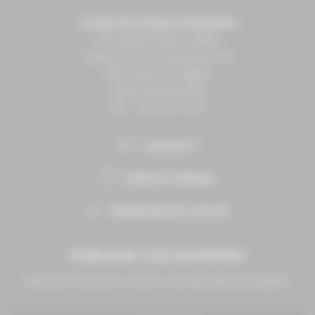
Conseil des Chevaux Normandie
Normandie Équine Vallée
Espace vie et entrepreneuriat
1504 Route de lʼéglise
14430 Goustranville
Tél. : 02 31 27 10 10
CONTACT
ESPACE PRESSE
RESSOURCES UTILES
S'abonner à la newsletter
Abonnez-vous pour recevoir nos dernières actualités.