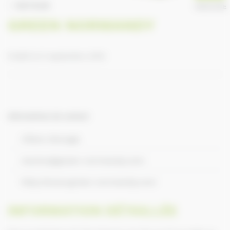
RETOUR
ANNUAIRE
GREEN NORMANDY
Publié le 9 septembre 2016
Informations de contact
Villers-Bocage
marion@green-normandy.com
http://www.green-normandy.com
INFORMATION DÉTAILLÉE