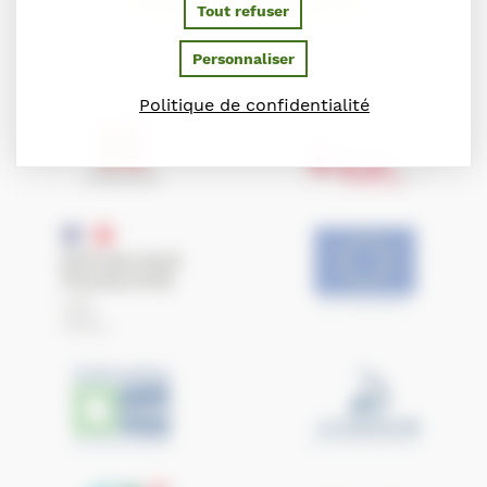
PARTENAIRES
Tout refuser
Ils soutiennent le Conseil des Chevaux de Normandie
Personnaliser
Politique de confidentialité