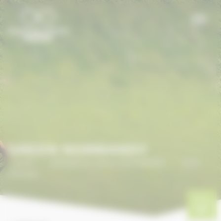
Panneau de gestion des cookies
GREEN NORMANDY
Accueil
/
ANNUAIRE DU CHEVAL EN NORMANDIE
/
Green
Normandy