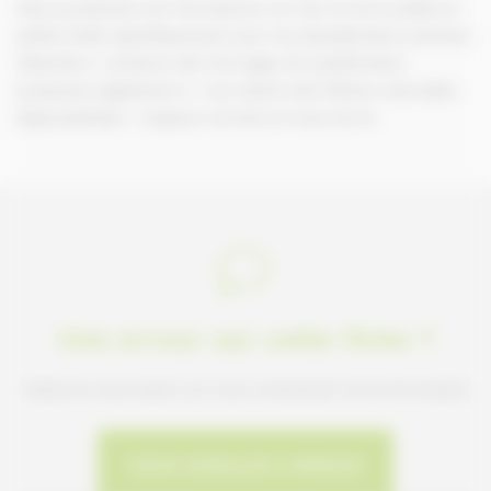
Nous produisons de l’enrubanné, du foin et de la paille en
petite botte spécifiquement pour les équidés.Nous sommes
attachés à produire des fourrages de qualité.Nous
proposons également à nos clients des litières naturelles
dépoussiérées : Copeaux de bois et Anas de lin
Une erreur sur cette fiche ?
Faites-le nous savoir en nous contactant via le formulaire
NOUS SIGNALER L'ERREUR