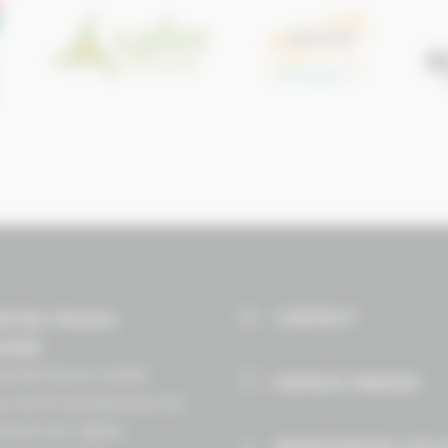
CONTACT
il des Chevaux
andie
ndie Équine Vallée
ESPACE PRESSE
e vie et entrepreneuriat
Route de lʼéglise
RESSOURCES UTIL