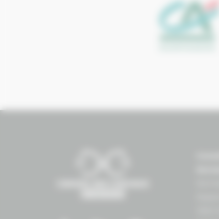
Conse
Norm
Norma
Espac
1504 