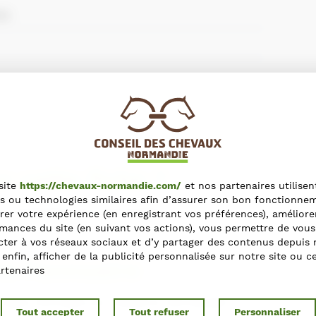
EN
r cette fiche ?
site
https://chevaux-normandie.com/
et nos partenaires utilisen
s ou technologies similaires afin d’assurer son bon fonctionne
s contactant via le formulaire
rer votre expérience (en enregistrant vos préférences), améliore
mances du site (en suivant vos actions), vous permettre de vous
ter à vos réseaux sociaux et d’y partager des contenus depuis 
t enfin, afficher de la publicité personnalisée sur notre site ou c
ns l'annuaire
rtenaires
e dans l'Annuaire du Cheval en Normandie ?
Tout accepter
Tout refuser
Personnaliser