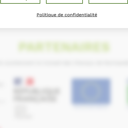
Politique de confidentialité
PARTENAIRES
ls soutiennent le Conseil des Chevaux de Normand