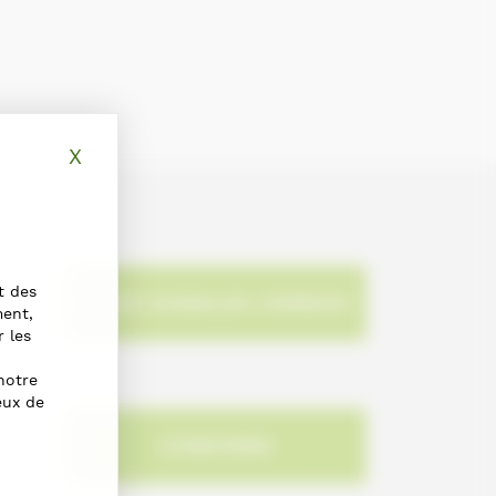
X
Masquer le bandeau des cookies
t des
NOUS SIGNALER L'ERREUR
ment,
r les
notre
eux de
S'INSCRIRE