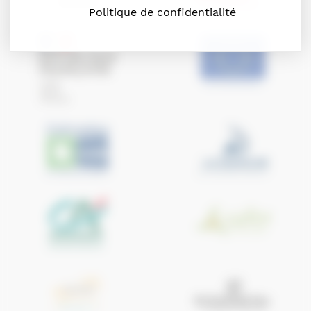
Politique de confidentialité