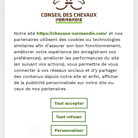
Vous souhaitez vous inscrire dans l'Annuaire du Cheval en
Normandie ?
Notre site
https://chevaux-normandie.com/
et nos
S'INSCRIRE
partenaires utilisent des cookies ou technologies
similaires afin d’assurer son bon fonctionnement,
améliorer votre expérience (en enregistrant vos
préférences), améliorer les performances du site
(en suivant vos actions), vous permettre de vous
connecter à vos réseaux sociaux et d’y partager
des contenus depuis notre site et enfin, afficher
de la publicité personnalisée sur notre site ou
PARTENAIRES
ceux de nos partenaires
Tout accepter
Ils soutiennent le Conseil des Chevaux de Normandie
Tout refuser
Personnaliser