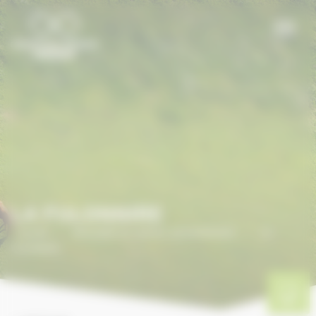
Panneau de gestion des cookies
LA FULONNIRE
Accueil
/
ANNUAIRE DU CHEVAL EN NORMANDIE
/
LA
FULONNIRE