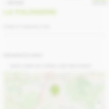
RETOUR
ANNUAIRE
LA FULONNIRE
Publié le 9 septembre 2016
Informations de contact
SAINT-JEAN-DU-CORAIL-DES-BOIS 50370
+