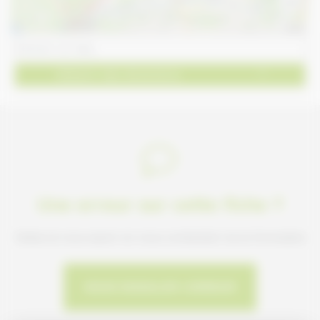
−
Leaflet
Obtenir des directions
Une erreur sur cette fiche ?
Faites-le nous savoir en nous contactant via le formulaire
NOUS SIGNALER L'ERREUR