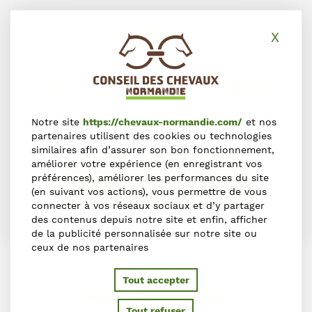
X
Masq
S'inscrire dans l'annuaire
Vous souhaitez vous inscrire dans l'Annuaire du Cheval en
Notre site
https://chevaux-normandie.com/
et nos
Normandie ?
partenaires utilisent des cookies ou technologies
similaires afin d’assurer son bon fonctionnement,
améliorer votre expérience (en enregistrant vos
préférences), améliorer les performances du site
S'INSCRIRE
(en suivant vos actions), vous permettre de vous
connecter à vos réseaux sociaux et d’y partager
des contenus depuis notre site et enfin, afficher
de la publicité personnalisée sur notre site ou
ceux de nos partenaires
Tout accepter
PARTENAIRES
Tout refuser