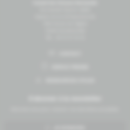
Conseil des Chevaux Normandie
Normandie Équine Vallée
Espace vie et entrepreneuriat
1504 Route de lʼéglise
14430 Goustranville
Tél. : 02 31 27 10 10
CONTACT
ESPACE PRESSE
RESSOURCES UTILES
S'abonner à la newsletter
Abonnez-vous pour recevoir nos dernières actualités.
JE M'INSCRIS