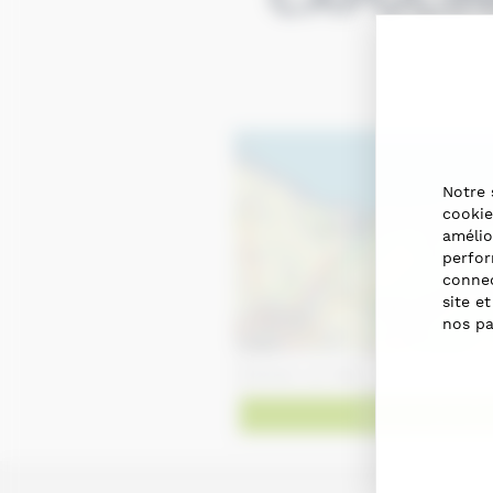
Notre 
cookie
amélio
perfor
connec
site e
nos pa
Obtenir des dir