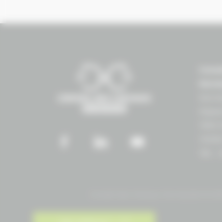
Conse
Norm
Norma
Espac
1504 
14430
Tél. :
Conseil des Chevaux Normandie © 2019