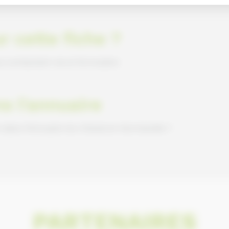
r cette fiche ?
s contactant via le formulaire
ns l'annuaire
e dans l'Annuaire du Cheval en Normandie ?
PARTENAIRES