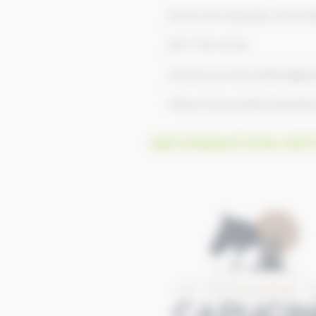
Route de Danestal, Branvi
06 77 69 19 29
miriam.ecuries.vattier@gm
https://www.ledomainedec
INFORMATION DÉT