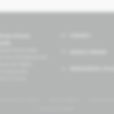
CONTACT
il des Chevaux
andie
ndie Équine Vallée
ESPACE PRESSE
e vie et entrepreneuriat
Route de lʼéglise
RESSOURCES UTIL
 Goustranville
 02 31 27 10 10
 Tous droits réservés.
Mentions légales
Politique de c
Réalisé par Highfive