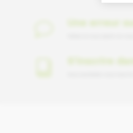
Une erreur su
Faites-le nous savoir en nou
S'inscrire da
Vous souhaitez vous inscrir