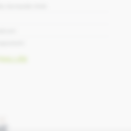
lle, Normandie 14430
ail.com
apucine.fr/
AILLÉE