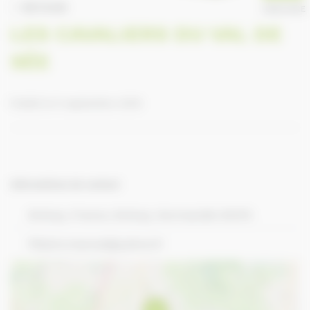
RETOUR
ANNUAIRE
LES CAVALIERS DU VAL DE
SÉE
Publié le 9 septembre 2016
Informations de contact
Brécey, France, Brécey, Normandie 50370
fillatre.manuel@yahoo.fr