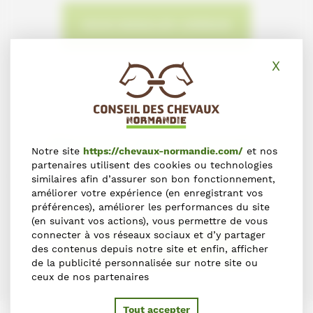
NOUS SIGNALER L'ERREUR
X
Masq
S'inscrire dans l'annuaire
Notre site
https://chevaux-normandie.com/
et nos
partenaires utilisent des cookies ou technologies
Vous souhaitez vous inscrire dans l'Annuaire du Cheval en
similaires afin d’assurer son bon fonctionnement,
Normandie ?
améliorer votre expérience (en enregistrant vos
préférences), améliorer les performances du site
(en suivant vos actions), vous permettre de vous
connecter à vos réseaux sociaux et d’y partager
S'INSCRIRE
des contenus depuis notre site et enfin, afficher
de la publicité personnalisée sur notre site ou
ceux de nos partenaires
Tout accepter