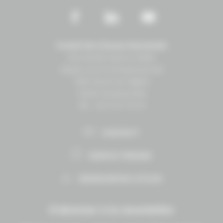
Conseil des Chevaux Normandie
Normandie Équine Vallée
Espace vie et entrepreneuriat
1504 Route de lʼéglise
14430 Goustranville
Tél. : 02 31 27 10 10
CONTACT
ESPACE PRESSE
RESSOURCES UTILES
S'abonner à la newsletter