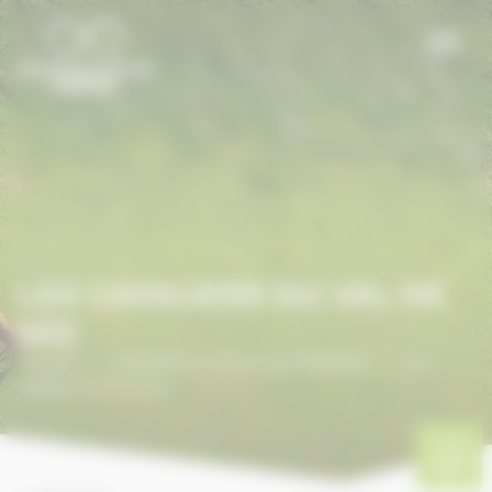
Panneau de gestion des cookies
LES CAVALIERS DU VAL DE
SÉE
Accueil
/
ANNUAIRE DU CHEVAL EN NORMANDIE
/
Les
Cavaliers du Val de Sée