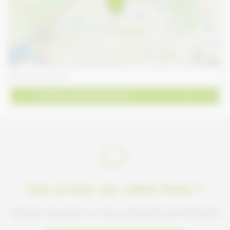
+
−
Leaflet
Obtenir des directions
Une erreur sur cette fiche ?
Faites-le nous savoir en nous contactant via le formulaire