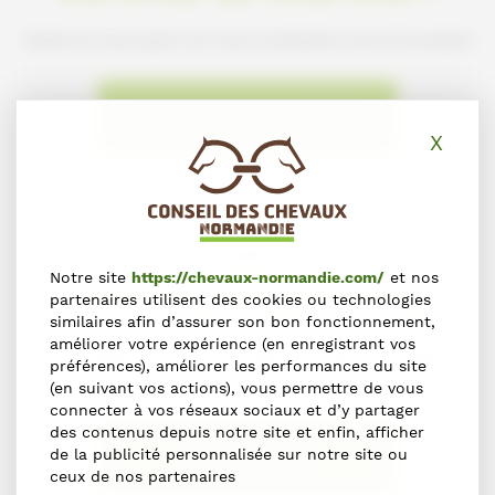
Faites-le nous savoir en nous contactant via le formulaire
NOUS SIGNALER L'ERREUR
X
Masq
Notre site
https://chevaux-normandie.com/
et nos
S'inscrire dans l'annuaire
partenaires utilisent des cookies ou technologies
similaires afin d’assurer son bon fonctionnement,
améliorer votre expérience (en enregistrant vos
Vous souhaitez vous inscrire dans l'Annuaire du Cheval en
préférences), améliorer les performances du site
Normandie ?
(en suivant vos actions), vous permettre de vous
connecter à vos réseaux sociaux et d’y partager
des contenus depuis notre site et enfin, afficher
de la publicité personnalisée sur notre site ou
S'INSCRIRE
ceux de nos partenaires