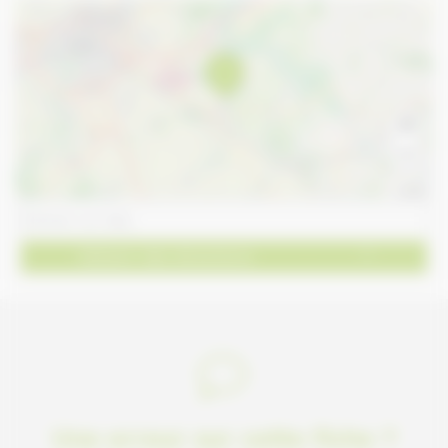
+
−
Leaflet
Obtenir des directions
Une erreur sur cette fiche ?