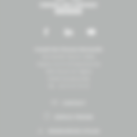
Conseil des Chevaux Normandie
Normandie Équine Vallée
Espace vie et entrepreneuriat
1504 Route de lʼéglise
14430 Goustranville
Tél. : 02 31 27 10 10
CONTACT
ESPACE PRESSE
RESSOURCES UTILES