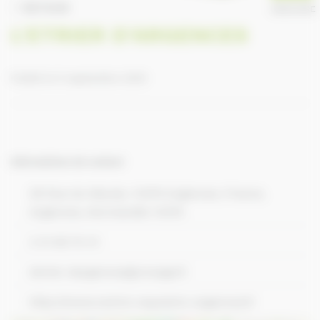
RETOUR
ANNUAIRE
L'ETRIER D'ARGENCES
Publié le 9 septembre 2016
Informations de contact
29 Rue du Marais, 14370 Argences, France,
Argences, Normandie 14370
2 31 85 74 41
letrier-dargences@orange.fr
http://www.centre-equestre-argences.fr