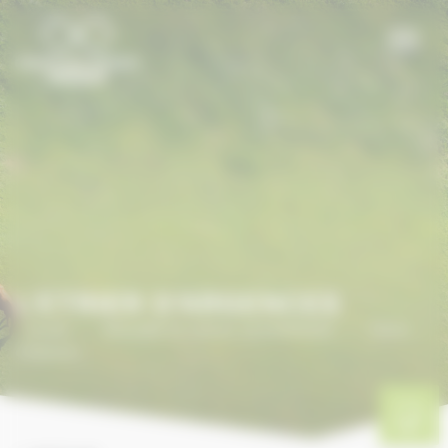
Panneau de gestion des cookies
L'ETRIER D'ARGENCES
Accueil
/
ANNUAIRE DU CHEVAL EN NORMANDIE
/
L’Etrier
d’Argences