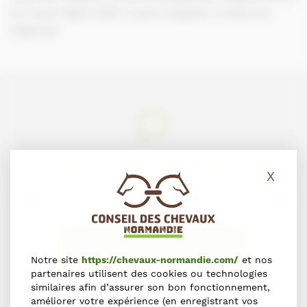
en France depuis 1989, il saura s’adapter à toutes vos
exigences.
Une erreur sur cette fiche ?
X
Masq
Faites-le nous savoir en nous contactant via le formulaire
NOUS SIGNALER L'ERREUR
Notre site
https://chevaux-normandie.com/
et nos
partenaires utilisent des cookies ou technologies
similaires afin d’assurer son bon fonctionnement,
améliorer votre expérience (en enregistrant vos