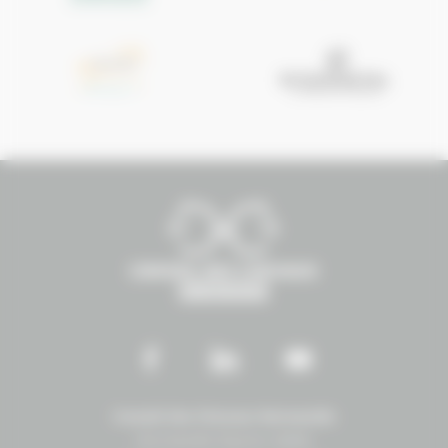
Conseil des Chevaux Normandie
Normandie Équine Vallée