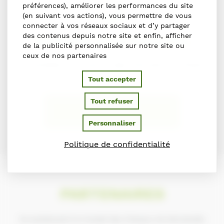
préférences), améliorer les performances du site
(en suivant vos actions), vous permettre de vous
connecter à vos réseaux sociaux et d’y partager
des contenus depuis notre site et enfin, afficher
S'inscrire dans l'annuaire
de la publicité personnalisée sur notre site ou
ceux de nos partenaires
Vous souhaitez vous inscrire dans l'Annuaire du Cheval en
Normandie ?
Tout accepter
Tout refuser
S'INSCRIRE
Personnaliser
Politique de confidentialité
PARTENAIRES
Ils soutiennent le Conseil des Chevaux de Normandie