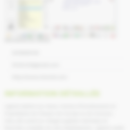
Informations de contact
0235808136
tf.info.61@gmail.com
http://www.chevtel.com
INFORMATION DÉTAILLÉE
Logiciel destiné aux Haras, Centres d’Entraînements et
Propriétaires de Chevaux de Courses ou de Concours,
Chev_Win prend en charge la gestion technique et
financière complète de votre établissement. Logiciel Leader