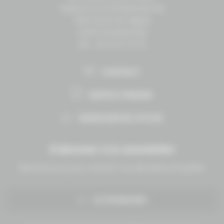
Espace vie et entrepreneuriat
1504 Route de lʼéglise
14430 Goustranville
Tél. : 02 31 27 10 10
CONTACT
ESPACE PRESSE
RESSOURCES UTILES
S'abonner à la newsletter
Abonnez-vous pour recevoir nos dernières actualités.
JE M'INSCRIS