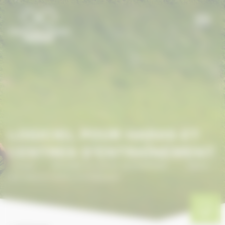
Panneau de gestion des cookies
LOGICIEL POUR HARAS ET
CENTRES D'ENTRAÎNEMENT
Accueil
/
ANNUAIRE DU CHEVAL EN NORMANDIE
/
Logiciel
pour Haras et Centres d'Entraînement