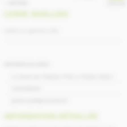
RETOUR
ANNUAIRE
LYDIE GUILLOU
Publié le 9 septembre 2016
Informations de contact
La Ferme de l'Hôpital 27120 Le Plessis Hebert
33232366924
guillou.lydie@wanadoo.fr
INFORMATION DÉTAILLÉE