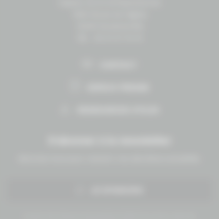
Espace vie et entrepreneuriat
1504 Route de lʼéglise
14430 Goustranville
Tél. : 02 31 27 10 10
CONTACT
ESPACE PRESSE
RESSOURCES UTILES
S'abonner à la newsletter
Abonnez-vous pour recevoir nos dernières actualités.
JE M'INSCRIS
Conseil des Chevaux Normandie © 2019 Tous droits réservés.