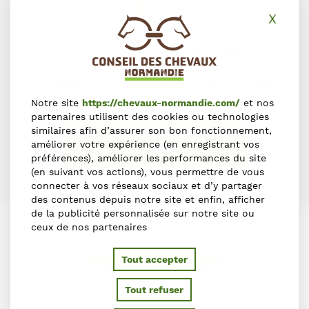
X
Masq
S'inscrire dans l'annuaire
Vous souhaitez vous inscrire dans l'Annuaire du Cheval en
Normandie ?
Notre site
https://chevaux-normandie.com/
et nos
partenaires utilisent des cookies ou technologies
similaires afin d’assurer son bon fonctionnement,
améliorer votre expérience (en enregistrant vos
S'INSCRIRE
préférences), améliorer les performances du site
(en suivant vos actions), vous permettre de vous
connecter à vos réseaux sociaux et d’y partager
des contenus depuis notre site et enfin, afficher
de la publicité personnalisée sur notre site ou
ceux de nos partenaires
PARTENAIRES
Tout accepter
Tout refuser
Ils soutiennent le Conseil des Chevaux de Normandie