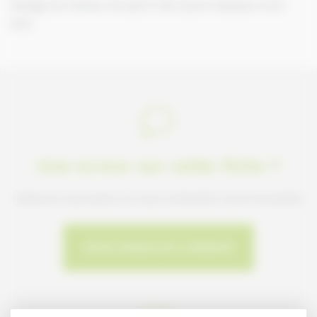
Elevage de chevaux de sport CSO (cycle classique 4,5,6
ans)
Une erreur sur cette fiche ?
Faites-le nous savoir en nous contactant via le formulaire
NOUS SIGNALER L'ERREUR