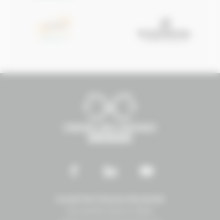
Conseil des Chevaux Normandie
Normandie Équine Vallée