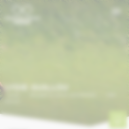
Panneau de gestion des cookies
LYDIE GUILLOU
Accueil
/
ANNUAIRE DU CHEVAL EN NORMANDIE
/
LYDIE
GUILLOU