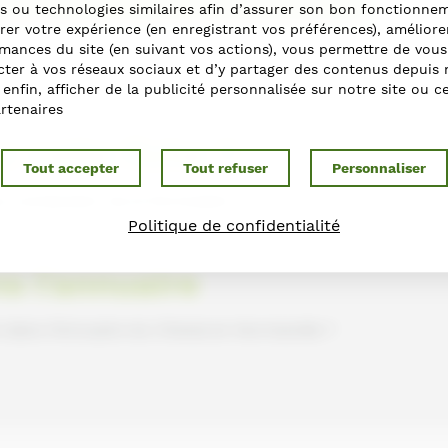
ections
s ou technologies similaires afin d’assurer son bon fonctionne
rer votre expérience (en enregistrant vos préférences), améliore
mances du site (en suivant vos actions), vous permettre de vous
ter à vos réseaux sociaux et d’y partager des contenus depuis 
t enfin, afficher de la publicité personnalisée sur notre site ou c
rtenaires
r cette fiche ?
Tout accepter
Tout refuser
Personnaliser
s contactant via le formulaire
Politique de confidentialité
ns l'annuaire
e dans l'Annuaire du Cheval en Normandie ?