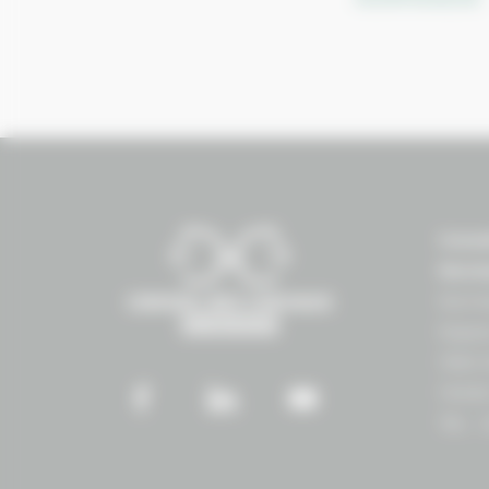
Conse
Norm
Norma
Espac
1504 
14430
Tél. :