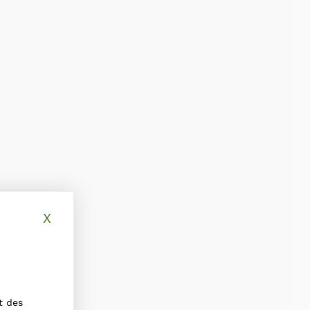
X
Masquer le bandeau des cookies
t des