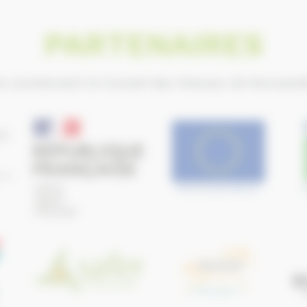
PARTENAIRES
ls soutiennent le Conseil des Chevaux de Normand