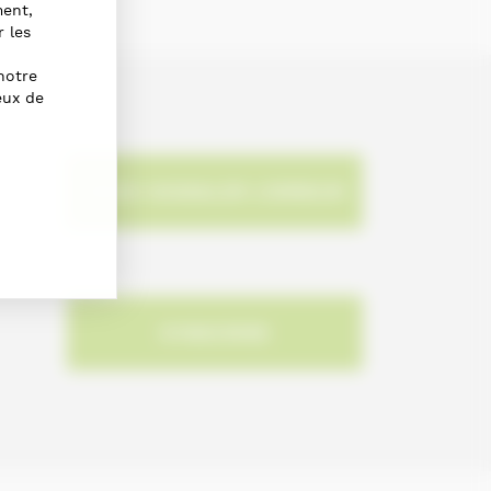
ment,
r les
notre
eux de
NOUS SIGNALER L'ERREUR
S'INSCRIRE