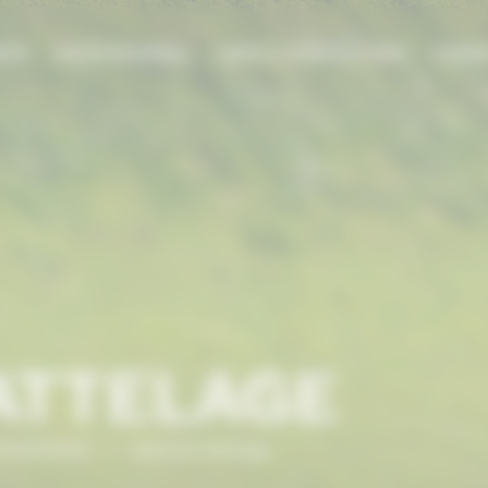
DIE
PROFESSIONNEL
AIDES & SUBVENTIONS
FORMA
ATTELAGE
NORMANDIE
/
Manche Attelage