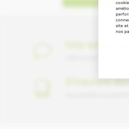
Obtenir des dir
cookie
amélio
perfor
connec
site e
nos pa
Une erreur su
Faites-le nous savoir en nou
S'inscrire da
Vous souhaitez vous inscrir