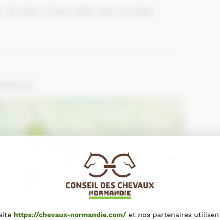
an-de-Daye, France, Saint-Jean-de-Daye,
e.ffe.com
+
−
Leaflet
site
https://chevaux-normandie.com/
et nos partenaires utilisen