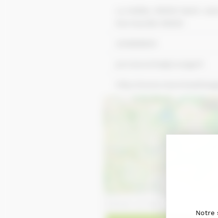
La Vallée, 50620 Saint-Je
Normandie 50620
233568653
jcm.lecomte@orange.fr
http://www.mancheattelag
Notre 