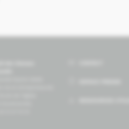
CONTACT
il des Chevaux
andie
ndie Équine Vallée
ESPACE PRESSE
e vie et entrepreneuriat
Route de lʼéglise
RESSOURCES UTIL
 Goustranville
 02 31 27 10 10