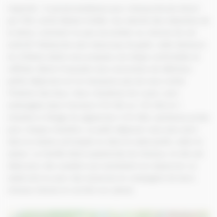
Capacité : 6 personnes/Boxes pour chevaux/Accès direct
par l’A13, sortie Maison brûlée .Aux abords des méandres de
la Seine, comment ne pas succomber au charme de cet
endroit? Restaurée avec beaucoup de goût, cette demeure
du XVIIème siècle vous propose une étape confortable et
raffinée. Marie-Françoise vous concoctera de délicieux
petits-déjeuners et ne manquera pas de vous conter
l’histoire des lieux. Deux chambres de 2 pers. sont
aménagées dans l’annexe (1 lit 160 ou 1 lit 140) et 1
chambre à l’étage du pigeonnier (1 lit 160), sanitaires privés
pour chaque chambre. Le petit-déjeuner vous sera servi
dans la maison principale ou dans le vaste jardin, selon la
saison. La famille étant passionnée de chevaux, le site est
idéal pour des cavaliers qui souhaitent se ressourcer un
week-end ou pour des vacances en compagnie de leurs
chevaux (boxes et carrière sur place).