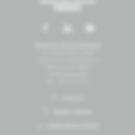
Conseil des Chevaux Normandie
Normandie Équine Vallée
Espace vie et entrepreneuriat
1504 Route de lʼéglise
14430 Goustranville
Tél. : 02 31 27 10 10
CONTACT
ESPACE PRESSE
RESSOURCES UTILES