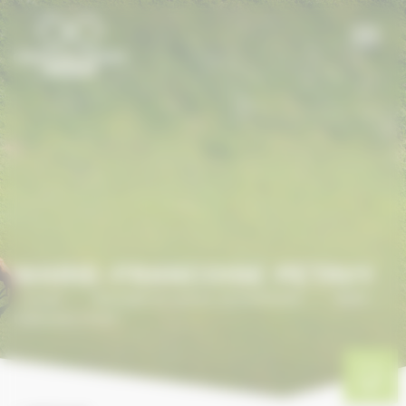
Panneau de gestion des cookies
MARIE-FRANCOISE PETAVY
Accueil
/
ANNUAIRE DU CHEVAL EN NORMANDIE
/
MARIE-
FRANCOISE PETAVY