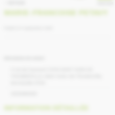
RETOUR
ANNUAIRE
MARIE-FRANCOISE PETAVY
Publié le 9 septembre 2016
Informations de contact
3 rue de Caumont 27310 SAINT OUEN DE
THOUBERVILLE, Saint-Ouen-de-Thouberville,
Normandie 27310
33232569300
INFORMATION DÉTAILLÉE