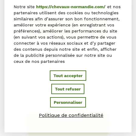
Notre site
https://chevaux-normandie.com/
et nos
Faites-le nous savoir en nous contactant via le formulaire
partenaires utilisent des cookies ou technologies
similaires afin d’assurer son bon fonctionnement,
améliorer votre expérience (en enregistrant vos
NOUS SIGNALER L'ERREUR
préférences), améliorer les performances du site
(en suivant vos actions), vous permettre de vous
connecter à vos réseaux sociaux et d’y partager
des contenus depuis notre site et enfin, afficher
de la publicité personnalisée sur notre site ou
ceux de nos partenaires
Tout accepter
S'inscrire dans l'annuaire
Tout refuser
Vous souhaitez vous inscrire dans l'Annuaire du Cheval en
Normandie ?
Personnaliser
Politique de confidentialité
S'INSCRIRE