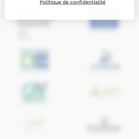
Politique de confidentialité