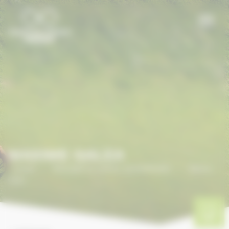
Panneau de gestion des cookies
MAXIME GALEA
Accueil
/
ANNUAIRE DU CHEVAL EN NORMANDIE
/
Maxime
Galea