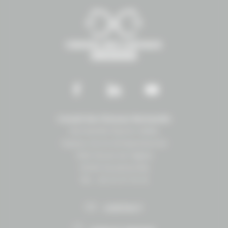
Conseil des Chevaux Normandie
Normandie Équine Vallée
Espace vie et entrepreneuriat
1504 Route de lʼéglise
14430 Goustranville
Tél. : 02 31 27 10 10
CONTACT