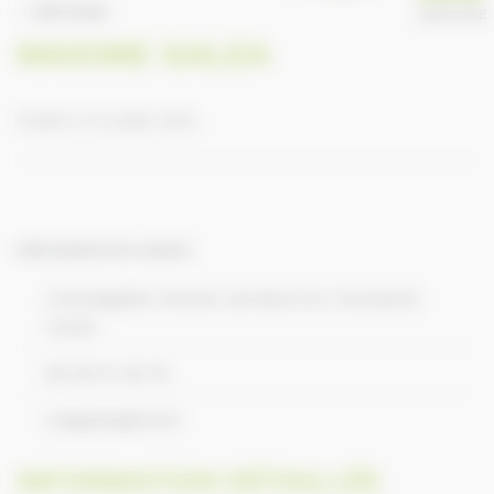
RETOUR
ANNUAIRE
MAXIME GALEA
Publié le 10 juillet 2023
Informations de contact
L'herbagette Chemin de Beuvron, Rumesnil,
14340
06 59 51 36 76
magalea@live.fr
INFORMATION DÉTAILLÉE