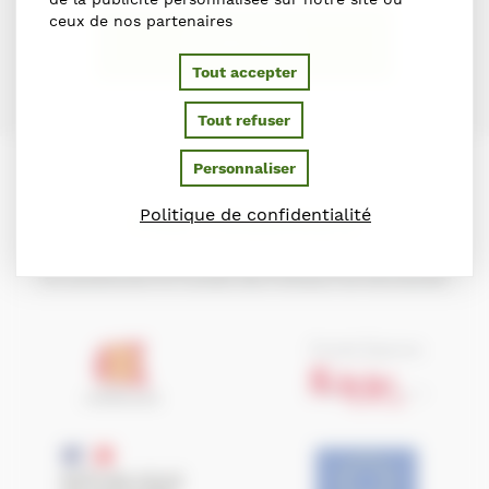
ceux de nos partenaires
S'INSCRIRE
Tout accepter
Tout refuser
Personnaliser
PARTENAIRES
Politique de confidentialité
Ils soutiennent le Conseil des Chevaux de Normandie