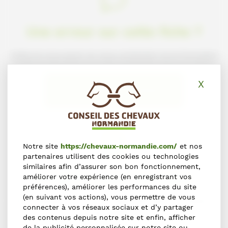
Une erreur sur cette fiche ?
Faites-le nous savoir en nous contactant via le formulaire
X
Masq
NOUS SIGNALER L'ERREUR
Notre site
https://chevaux-normandie.com/
et nos
partenaires utilisent des cookies ou technologies
similaires afin d’assurer son bon fonctionnement,
S'inscrire dans l'annuaire
améliorer votre expérience (en enregistrant vos
préférences), améliorer les performances du site
(en suivant vos actions), vous permettre de vous
Vous souhaitez vous inscrire dans l'Annuaire du Cheval en
connecter à vos réseaux sociaux et d’y partager
Normandie ?
des contenus depuis notre site et enfin, afficher
de la publicité personnalisée sur notre site ou