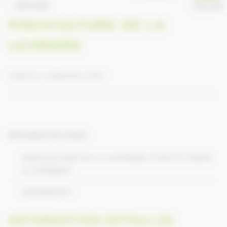
RETOUR
ANNUAIRE
PISCICULTURE DE LA
LEVRIERE
Publié le 9 septembre 2016
Informations de contact
PISCICULTURE DE LA LEVRIERE 27140 ST DENIS
LE FERMENT
33232552470
INFORMATION DÉTAILLÉE