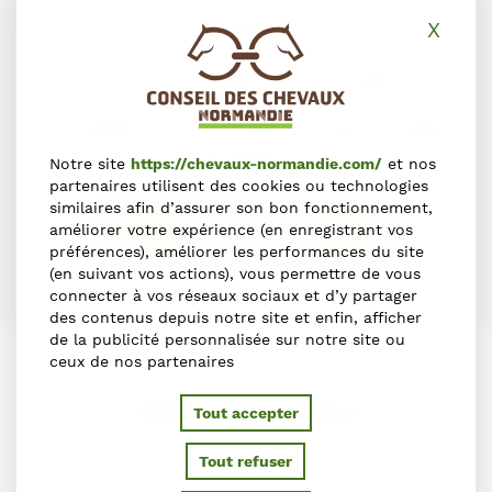
X
Masq
S'inscrire dans l'annuaire
Vous souhaitez vous inscrire dans l'Annuaire du Cheval en
Normandie ?
Notre site
https://chevaux-normandie.com/
et nos
partenaires utilisent des cookies ou technologies
similaires afin d’assurer son bon fonctionnement,
améliorer votre expérience (en enregistrant vos
S'INSCRIRE
préférences), améliorer les performances du site
(en suivant vos actions), vous permettre de vous
connecter à vos réseaux sociaux et d’y partager
des contenus depuis notre site et enfin, afficher
de la publicité personnalisée sur notre site ou
ceux de nos partenaires
PARTENAIRES
Tout accepter
Tout refuser
Ils soutiennent le Conseil des Chevaux de Normandie