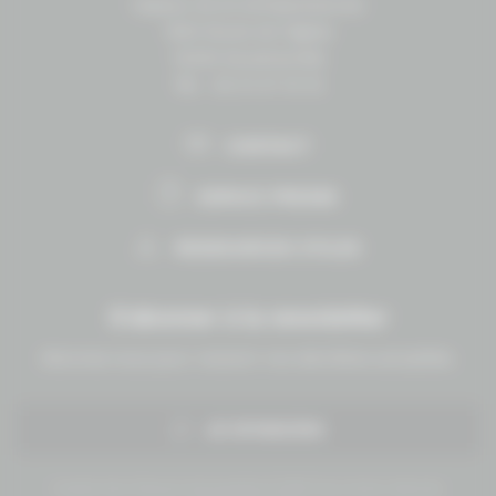
Espace vie et entrepreneuriat
1504 Route de lʼéglise
14430 Goustranville
Tél. : 02 31 27 10 10
CONTACT
ESPACE PRESSE
RESSOURCES UTILES
S'abonner à la newsletter
Abonnez-vous pour recevoir nos dernières actualités.
JE M'INSCRIS
Conseil des Chevaux Normandie © 2019 Tous droits réservés.