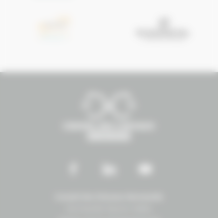
Conseil des Chevaux Normandie
Normandie Équine Vallée