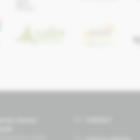
CONTACT
il des Chevaux
andie
ndie Équine Vallée