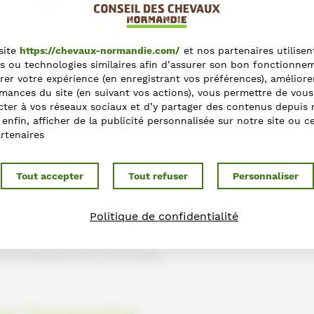
+
−
site
https://chevaux-normandie.com/
et nos partenaires utilisen
s ou technologies similaires afin d’assurer son bon fonctionne
Leaflet
rer votre expérience (en enregistrant vos préférences), améliore
mances du site (en suivant vos actions), vous permettre de vous
ter à vos réseaux sociaux et d’y partager des contenus depuis 
ections
t enfin, afficher de la publicité personnalisée sur notre site ou c
rtenaires
Tout accepter
Tout refuser
Personnaliser
r cette fiche ?
Politique de confidentialité
s contactant via le formulaire
ns l'annuaire