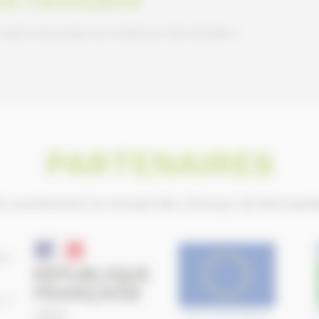
e dans l'Annuaire du Cheval en Normandie ?
PARTENAIRES
ls soutiennent le Conseil des Chevaux de Normand