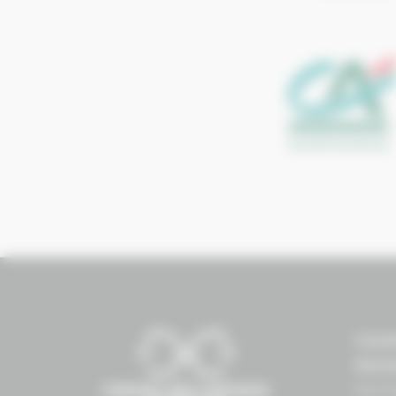
Conse
Norm
Norma