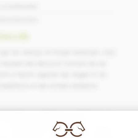
0 LA HARENGERE
m/RanchDeLOison
AILLÉE
par les chevaux et l’ouest américain, c’est
Boulant fait découvrir l’univers de ces
nch.Le Ranch organise des stages tri de
ompétitions et des soirées ambiance