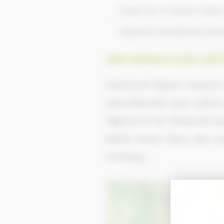
5 RUE DE LA CROIX 2737
https://fr-fr.facebook.co
INFORMATION DÉT
Passionné depuis toujours 
naturellement que Ludovic 
régions et du cheval de ra
bétail, Xtrem-Race, des c
Cowboys .