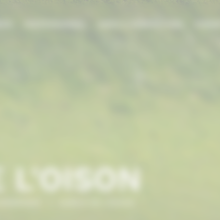
DIE
PROFESSIONNEL
AIDES & SUBVENTIONS
FORMA
 L'OISON
NORMANDIE
/
RANCH DE L’OISON