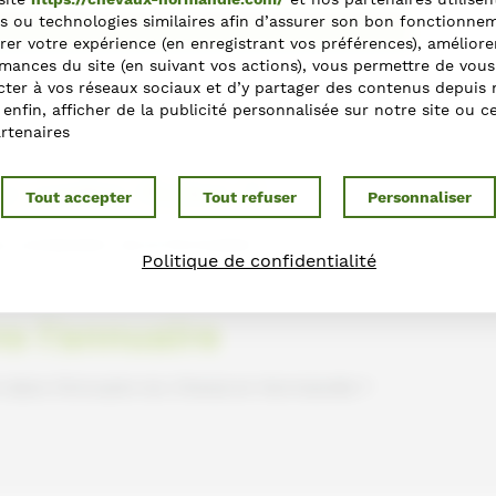
s ou technologies similaires afin d’assurer son bon fonctionne
ections
rer votre expérience (en enregistrant vos préférences), améliore
mances du site (en suivant vos actions), vous permettre de vous
ter à vos réseaux sociaux et d’y partager des contenus depuis 
t enfin, afficher de la publicité personnalisée sur notre site ou c
rtenaires
r cette fiche ?
Tout accepter
Tout refuser
Personnaliser
s contactant via le formulaire
Politique de confidentialité
ns l'annuaire
e dans l'Annuaire du Cheval en Normandie ?