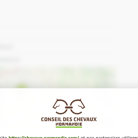
ion.fr
ation.fr
+
−
Leaflet
site
https://chevaux-normandie.com/
et nos partenaires utilisen