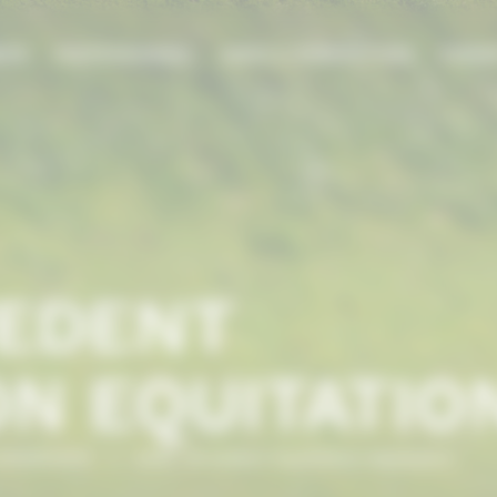
DIE
PROFESSIONNEL
AIDES & SUBVENTIONS
FORMA
VEDENT
ON EQUITATIO
NORMANDIE
/
SARL Brvedent Equitation equitation