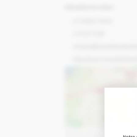
Informations de contact
Le Faulq, France
2 31 64 75 98
contact@brevedentequitat
http://www..brevedentequit
Notre 