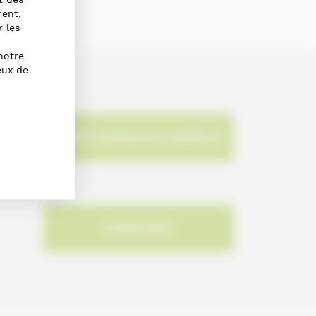
ment,
r les
notre
eux de
NOUS SIGNALER L'ERREUR
S'INSCRIRE