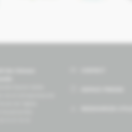
CONTACT
il des Chevaux
andie
ndie Équine Vallée
ESPACE PRESSE
e vie et entrepreneuriat
Route de lʼéglise
RESSOURCES UTIL
 Goustranville
 02 31 27 10 10