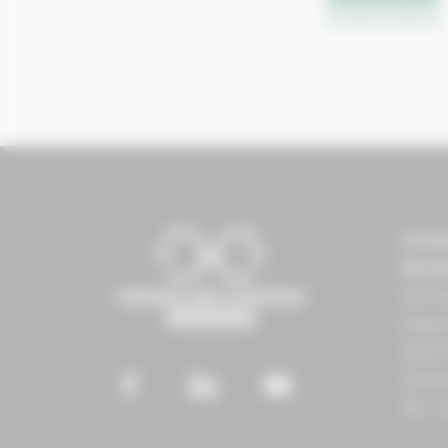
Conse
Norm
Norma
Espac
1504 
14430
Tél. :