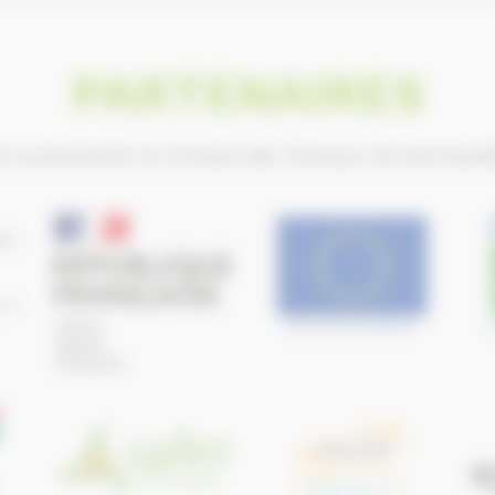
PARTENAIRES
ls soutiennent le Conseil des Chevaux de Normand