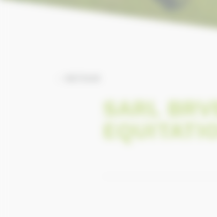
RETOUR
SARL BRV
EQUITATI