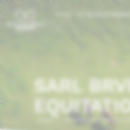
Panneau de gestion des cookies
LE CCN
LE CHEVAL EN NORMAN
SARL BR
EQUITATI
Accueil
/
ANNUAIRE DU CHEVAL EN 