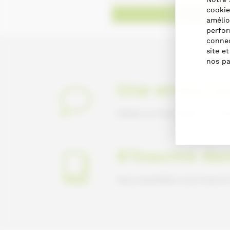
cookie
Obtenir des dir
amélio
perfor
connec
site e
nos pa
Une erreur su
Faites-le nous savoir en nou
S'inscrire da
Vous souhaitez vous inscrir