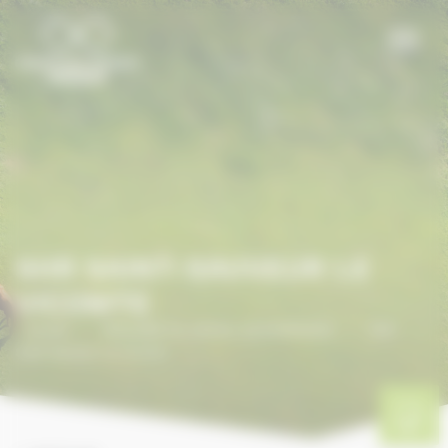
Panneau de gestion des cookies
SHR SAINT-SAUVEUR LE
VICOMTE
Accueil
/
ANNUAIRE DU CHEVAL EN NORMANDIE
/
SHR
Saint-Sauveur Le Vicomte