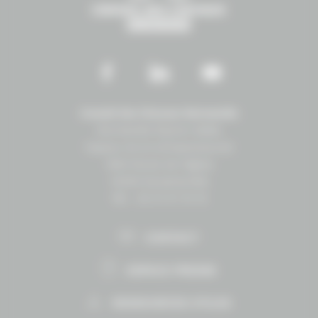
Conseil des Chevaux Normandie
Normandie Équine Vallée
Espace vie et entrepreneuriat
1504 Route de lʼéglise
14430 Goustranville
Tél. : 02 31 27 10 10
CONTACT
ESPACE PRESSE
RESSOURCES UTILES