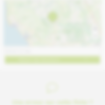
+
−
Leaflet
Obtenir des directions
Une erreur sur cette fiche ?