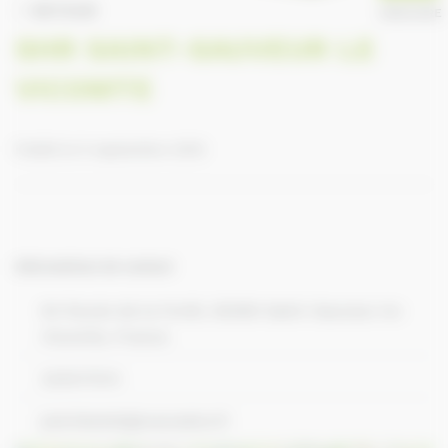
RETOUR
ANNUAIRE
SHR SAINT-SAUVEUR LE
VICOMTE
Publié le 9 septembre 2016
Informations de contact
64 Route de la Forêt, 50390 Saint-Sauveur-le-
Vicomte, France
233417414
joel.blestel@wanadoo.fr