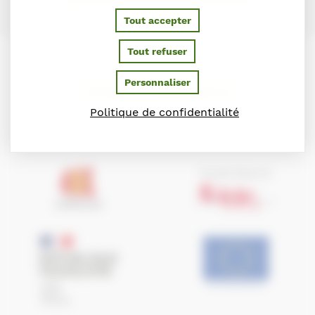
Tout accepter
Tout refuser
Personnaliser
PARTENAIRES
Politique de confidentialité
Ils soutiennent le Conseil des Chevaux de Normandie