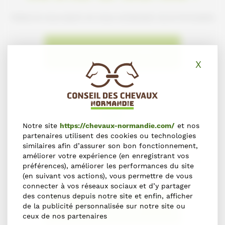
Faites-le nous savoir en nous contactant via le formulaire
NOUS SIGNALER L'ERREUR
X
Masq
Notre site
https://chevaux-normandie.com/
et nos
S'inscrire dans l'annuaire
partenaires utilisent des cookies ou technologies
similaires afin d’assurer son bon fonctionnement,
améliorer votre expérience (en enregistrant vos
Vous souhaitez vous inscrire dans l'Annuaire du Cheval en
préférences), améliorer les performances du site
Normandie ?
(en suivant vos actions), vous permettre de vous
connecter à vos réseaux sociaux et d’y partager
des contenus depuis notre site et enfin, afficher
de la publicité personnalisée sur notre site ou
S'INSCRIRE
ceux de nos partenaires